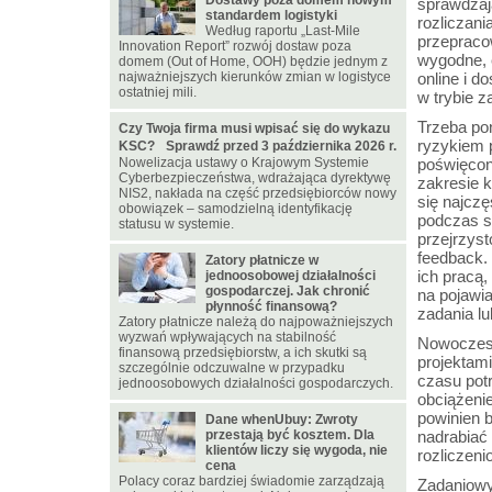
Dostawy poza domem nowym
sprawdzają
standardem logistyki
rozliczan
Według raportu „Last-Mile
przepracow
Innovation Report” rozwój dostaw poza
wygodne, 
domem (Out of Home, OOH) będzie jednym z
najważniejszych kierunków zmian w logistyce
online i 
ostatniej mili.
w trybie 
Trzeba po
Czy Twoja firma musi wpisać się do wykazu
ryzykiem p
KSC? Sprawdź przed 3 października 2026 r.
Nowelizacja ustawy o Krajowym Systemie
poświęcon
Cyberbezpieczeństwa, wdrażająca dyrektywę
zakresie 
NIS2, nakłada na część przedsiębiorców nowy
się najcz
obowiązek – samodzielną identyfikację
podczas s
statusu w systemie.
przejrzyst
feedback.
Zatory płatnicze w
ich pracą,
jednoosobowej działalności
gospodarczej. Jak chronić
na pojawi
płynność finansową?
zadania l
Zatory płatnicze należą do najpoważniejszych
wyzwań wpływających na stabilność
Nowoczesn
finansową przedsiębiorstw, a ich skutki są
projektami
szczególnie odczuwalne w przypadku
czasu pot
jednoosobowych działalności gospodarczych.
obciążeni
powinien b
Dane whenUbuy: Zwroty
przestają być kosztem. Dla
nadrabiać 
klientów liczy się wygoda, nie
rozliczen
cena
Polacy coraz bardziej świadomie zarządzają
Zadaniowy