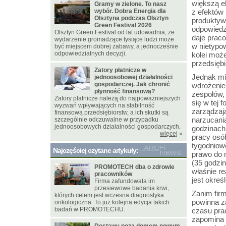
większą e
Gramy w zielone. To nasz
wybór. Dobra Energia dla
z efektów
Olsztyna podczas Olsztyn
produktyw
Green Festival 2026
odpowiedz
Olsztyn Green Festival od lat udowadnia, że
daje prac
wydarzenie gromadzące tysiące ludzi może
w nietypo
być miejscem dobrej zabawy, a jednocześnie
odpowiedzialnych decyzji.
kolei moż
przedsiębi
Zatory płatnicze w
Jednak mi
jednoosobowej działalności
gospodarczej. Jak chronić
wdrożenie
płynność finansową?
zespołów, 
Zatory płatnicze należą do najpoważniejszych
się w tej 
wyzwań wpływających na stabilność
zarządzaj
finansową przedsiębiorstw, a ich skutki są
narzucani
szczególnie odczuwalne w przypadku
jednoosobowych działalności gospodarczych.
godzinach
więcej
»
pracy osó
tygodniowo
Najczęściej czytane artykuły:
prawo do 
(35 godzi
PROMOTECH dba o zdrowie
właśnie re
pracowników
jest okre
Firma zafundowała im
przesiewowe badania krwi,
Zanim fir
których celem jest wczesna diagnostyka
powinna z
onkologiczna. To już kolejna edycja takich
badań w PROMOTECHU.
czasu prac
zapomina 