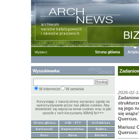
Strona główna
Artyku
Wybierz:
Wyszukiwarka:
Zadaniow
W internecie
W serwisie
2026-02-1
Zadaniowy
Korzystając z naszej strony wyrażasz zgodę na
strukturz
wykorzystywanie przez nas plików cookies. Aby
są jego n
dowiedzieć się więcej na temat cookies oraz w jaki
kliknij tu>>>
się wiąże
sposób z nich korzystamy
Quercus.
Mariusz C
Quercus: