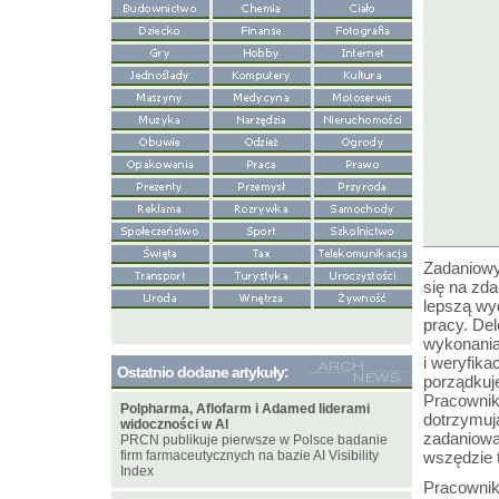
Zadaniowy
się na zd
lepszą wy
pracy. De
wykonania
i weryfika
Ostatnio dodane artykuły:
porządkuje
Pracownik
Polpharma, Aflofarm i Adamed liderami
dotrzymuj
widoczności w AI
zadaniowa 
PRCN publikuje pierwsze w Polsce badanie
firm farmaceutycznych na bazie AI Visibility
wszędzie 
Index
Pracownik