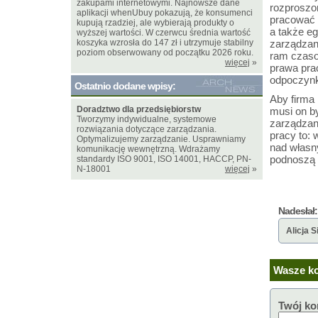
zakupami internetowymi. Najnowsze dane
rozproszo
aplikacji whenUbuy pokazują, że konsumenci
pracować w
kupują rzadziej, ale wybierają produkty o
a także eg
wyższej wartości. W czerwcu średnia wartość
koszyka wzrosła do 147 zł i utrzymuje stabilny
zarządzani
poziom obserwowany od początku 2026 roku.
ram czaso
więcej
»
prawa pra
odpoczynku
Ostatnio dodane wpisy:
Aby firma
Doradztwo dla przedsiębiorstw
musi on b
Tworzymy indywidualne, systemowe
zarządzan
rozwiązania dotyczące zarządzania.
pracy to: 
Optymalizujemy zarządzanie. Usprawniamy
nad własn
komunikację wewnętrzną. Wdrażamy
podnoszą 
standardy ISO 9001, ISO 14001, HACCP, PN-
N-18001
więcej
»
Nadesłał:
Alicja 
Wasze ko
Twój ko