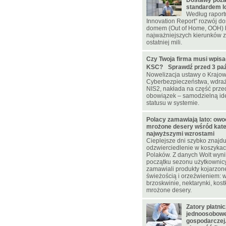
Dostawy poz
standardem lo
Według raportu
Innovation Report” rozwój d
domem (Out of Home, OOH) 
najważniejszych kierunków z
ostatniej mili.
Czy Twoja firma musi wpisa
KSC? Sprawdź przed 3 paźd
Nowelizacja ustawy o Krajo
Cyberbezpieczeństwa, wdraż
NIS2, nakłada na część prz
obowiązek – samodzielną ide
statusu w systemie.
Polacy zamawiają lato: owoc
mrożone desery wśród kateg
najwyższymi wzrostami
Cieplejsze dni szybko znajdu
odzwierciedlenie w koszyka
Polaków. Z danych Wolt wynik
początku sezonu użytkownicy
zamawiali produkty kojarzone
świeżością i orzeźwieniem: w
brzoskwinie, nektarynki, kostk
mrożone desery.
Zatory płatni
jednoosobowej
gospodarczej.