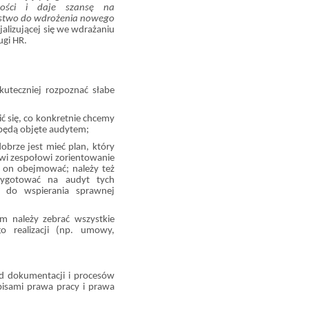
wości i daje szansę na
rstwo do wdrożenia nowego
alizującej się we wdrażaniu
ugi HR.
kuteczniej rozpoznać słabe
ć się, co konkretnie chcemy
e będą objęte audytem;
obrze jest mieć plan, który
iwi zespołowi zorientowanie
ie on obejmować; należy też
zygotować na audyt tych
i do wspierania sprawnej
 należy zebrać wszystkie
o realizacji (np. umowy,
d dokumentacji i procesów
pisami prawa pracy i prawa