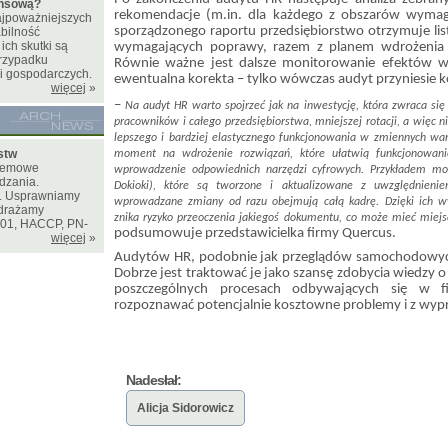
ansową?
rekomendacje (m.in. dla każdego z obszarów wymag
najpoważniejszych
sporządzonego raportu przedsiębiorstwo otrzymuje lis
bilność
ich skutki są
wymagających poprawy, razem z planem wdrożenia
rzypadku
Równie ważne jest dalsze monitorowanie efektów w
i gospodarczych.
ewentualna korekta – tylko wówczas audyt przyniesie ko
więcej
»
–
Na audyt HR warto spojrzeć jak na inwestycję, która zwraca się
pracowników i całego przedsiębiorstwa, mniejszej rotacji, a więc ni
lepszego i bardziej elastycznego funkcjonowania w zmiennych wa
stw
moment na wdrożenie rozwiązań, które ułatwią funkcjonowanie
stemowe
wprowadzenie odpowiednich narzędzi cyfrowych. Przykładem mog
dzania.
Dokioki), które są tworzone i aktualizowane z uwzględnieni
e. Usprawniamy
wprowadzane zmiany od razu obejmują całą kadrę. Dzięki ich wy
drażamy
znika ryzyko przeoczenia jakiegoś dokumentu, co może mieć miejs
001, HACCP, PN-
podsumowuje przedstawicielka firmy Quercus.
więcej
»
Audytów HR, podobnie jak przeglądów samochodowych,
Dobrze jest traktować je jako szansę zdobycia wiedzy o
poszczególnych procesach odbywających się w 
rozpoznawać potencjalnie kosztowne problemy i z wypr
Nadesłał:
Alicja Sidorowicz