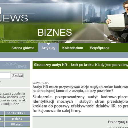
Strona główna
Artykuły
Kalendarium
Współpraca
Skuteczny audyt HR – krok po kroku. Kiedy jest potrzebny
e
2026-05-05
Audyt HR może przywoływać wizje nagłych zmian kadrowo
nadchodzącej kontroli z urzędu, ale czy powinien?
wyrażasz zgodę na
ików cookies. Aby
Skutecznie przeprowadzony audyt kadrowo-płac
cookies oraz w jaki
identyfikacji mocnych i słabych stron przedsiębi
kliknij tu>>>
y
krokiem do poprawy efektywności działów HR, co prz
funkcjonowanie całej firmy.
Przeczytaj 