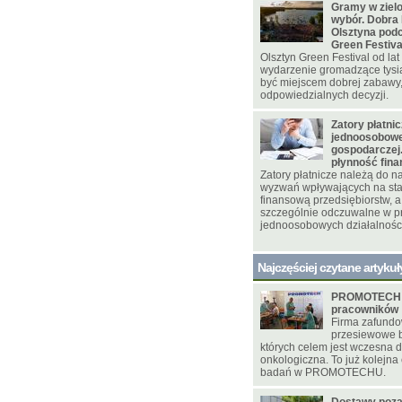
Gramy w zielo
wybór. Dobra 
Olsztyna pod
Green Festiva
Olsztyn Green Festival od la
wydarzenie gromadzące tysi
być miejscem dobrej zabawy,
odpowiedzialnych decyzji.
Zatory płatni
jednoosobowej
gospodarczej.
płynność fin
Zatory płatnicze należą do 
wyzwań wpływających na sta
finansową przedsiębiorstw, a 
szczególnie odczuwalne w p
jednoosobowych działalnośc
Najczęściej czytane artykuł
PROMOTECH d
pracowników
Firma zafundo
przesiewowe b
których celem jest wczesna 
onkologiczna. To już kolejna 
badań w PROMOTECHU.