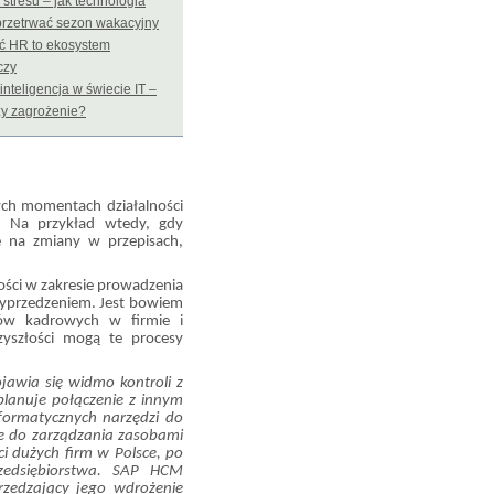
 stresu – jak technologia
rzetrwać sezon wakacyjny
ć HR to ekosystem
czy
inteligencja w świecie IT –
zy zagrożenie?
ch momentach działalności
ć? Na przykład wtedy, gdy
e na zmiany w przepisach,
ości w zakresie prowadzenia
z wyprzedzeniem. Jest bowiem
sów kadrowych w firmie i
yszłości mogą te procesy
jawia się widmo kontroli z
planuje połączenie z innym
formatycznych narzędzi do
e do zarządzania zasobami
i dużych firm w Polsce, po
rzedsiębiorstwa. SAP HCM
zedzający jego wdrożenie