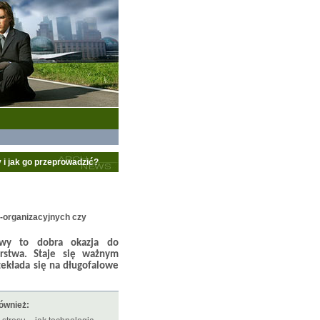
 i jak go przeprowadzić?
-organizacyjnych czy
owy to dobra okazja do
orstwa. Staje się ważnym
ekłada się na długofalowe
również: