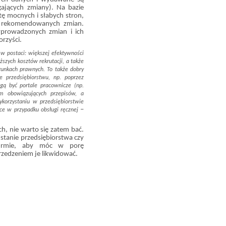
ających zmiany). Na bazie
tę mocnych i słabych stron,
 rekomendowanych zmian.
prowadzonych zmian i ich
rzyści.
 w postaci: większej efektywności
ższych kosztów rekrutacji, a także
runkach prawnych. To także dobry
 przedsiębiorstwu, np. poprzez
ą być portale pracownicze (np.
em obowiązujących przepisów, a
korzystaniu w przedsiębiorstwie
–
ce w przypadku obsługi ręcznej
 nie warto się zatem bać.
 stanie przedsiębiorstwa czy
firmie, aby móc w porę
zedzeniem je likwidować.