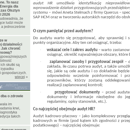
ne. To nasz
audyt HR umożliwia identyfikację nieprawidło
Energia dla
wprowadzenie działań przygotowujących przedsiębio
czas Olsztyn
systemu
– mówi Aneta Stelmach z firmy Quercus – specj
l 2026
SAP HCM oraz w tworzeniu autorskich narzędzi do obsł
t udowadnia, że
ące ludzi może
 a jednocześnie
O czym pamiętać przed audytem?
Do audytu warto się przygotować, aby sprawniej i s
cze w
punkty organizacyjne. Aby ten cel osiągnąć, trzeba:
 działalności
 Jak chronić
·
wskazać cele i zakres audytu
– warto zastanowi
ansową?
osiągnąć, określić najważniejsze obszary, któr
najpoważniejszych
bilność
·
zaplanować zasoby i przygotować zespół
– d
ich skutki są
zakłada, ile czasu potrwa audyt, a także umożl
rzypadku
się, jakie są cele audytu i co dokładnie będz
i gospodarczych.
odpowiednio wcześnie poinformować i pr
więcej
»
pracowników, którzy zostaną oddelegowan
realizacji zaplanowanej kontroli;
y:
·
przygotować dokumenty
– przed audytem
ba o zdrowie
dokumenty i informacje niezbędne do jeg
regulaminy, opisy stanowisk, etc.).
wała im
adania krwi,
Co najczęściej obejmuje audyt HR?
diagnostyka
Audyt kadrowo-płacowy – jako kompleksowy przeglą
edycja takich
kadrowych w firmie (pod kątem ich zgodności z prze
podatkowego) – najczęściej obejmuje: