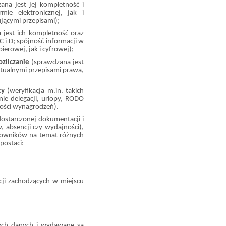
ana jest jej kompletność i
e elektronicznej, jak i
ącymi przepisami);
 jest ich kompletność oraz
C i D; spójność informacji w
erowej, jak i cyfrowej);
ozliczanie
(sprawdzana jest
tualnymi przepisami prawa,
acy
(weryfikacja m.in.
takich
nie delegacji, urlopy, RODO
ności wynagrodzeń).
ostarczonej dokumentacji i
, absencji czy wydajności),
acowników na temat różnych
postaci:
cji zachodzących w miejscu
nych danych i wydawane są