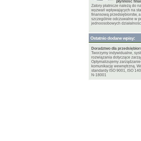
płynność fin
Zatory płatnicze należą do 
wyzwań wpływających na sta
finansową przedsiębiorstw, a 
szczególnie odczuwalne w p
jednoosobowych działalnośc
Ostatnio dodane wpisy:
Doradztwo dla przedsiębior
Tworzymy indywidualne, sy
rozwiązania dotyczące zarzą
Optymalizujemy zarządzani
komunikację wewnętrzną. W
standardy ISO 9001, ISO 14
N-18001