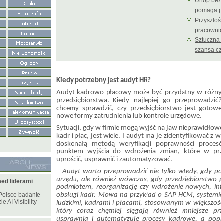
Urlop bez
pomaga p
Przyszłoś
pracowni
Sztuczna 
szansa c
Kiedy potrzebny jest audyt HR?
Audyt kadrowo-płacowy może być przydatny w różny
przedsiębiorstwa. Kiedy najlepiej go przeprowadzi
chcemy sprawdzić, czy przedsiębiorstwo jest gotow
nowe formy zatrudnienia lub kontrole urzędowe.
Sytuacji, gdy w firmie mogą wyjść na jaw nieprawidłow
kadr i płac, jest wiele. I audyt ma je zidentyfikować 
doskonałą metodą weryfikacji poprawności proce
punktem wyjścia do wdrożenia zmian, które w prz
uprościć, usprawnić i zautomatyzować.
– Audyt warto przeprowadzić nie tylko wtedy, gdy po
urzędu, ale również wówczas, gdy przedsiębiorstwo 
ed liderami
podmiotem, reorganizację czy wdrożenie nowych, in
Polsce badanie
obsługi kadr. Mowa na przykład o SAP HCM, systemi
e AI Visibility
ludzkimi, kadrami i płacami, stosowanym w większośc
który coraz chętniej sięgają również mniejsze p
usprawnia i automatyzuje procesy kadrowe, a popr