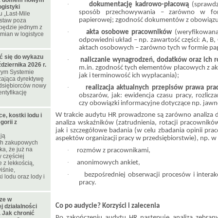
a domem nowym
·
dokumentację kadrowo-płacową
(sprawdz
gistyki
sposób przechowywania – zarówno w formi
 „Last-Mile
papierowej; zgodność dokumentów z obowiązuj
ostaw poza
będzie jednym z
·
akta osobowe pracowników
(weryfikowana
mian w logistyce
odpowiedni układ – np. zawartość części: A, B, 
aktach osobowych – zarówno tych w formie papi
ć się do wykazu
·
naliczanie wynagrodzeń, dodatków oraz ich r
ziernika 2026 r.
m.in. zgodność tych elementów płacowych z ak
wym Systemie
jak i terminowość ich wypłacania);
ająca dyrektywę
edsiębiorców nowy
·
realizacja aktualnych przepisów prawa pr
ntyfikację
obszarów, jak: ewidencja czasu pracy, rozlicza
czy obowiązki informacyjne dotyczące np. jaw
W trakcie audytu HR prowadzone są zarówno analiza d
e, kostki lodu i
orii z
analiza wskaźników (zatrudnienia, rotacji pracowników
jak i szczegółowe badania (w celu zbadania opinii pr
ją
aspektów organizacji pracy w przedsiębiorstwie), np. w 
ch zakupowych
a, że już na
·
rozmów z pracownikami,
 częściej
·
anonimowych ankiet,
 z lekkością,
iśnie,
·
bezpośredniej obserwacji procesów i interak
i lodu oraz lody i
pracy.
cze w
Co po audycie? Korzyści i zalecenia
 działalności
 Jak chronić
Po zakończeniu audytu HR następuje analiza zebra