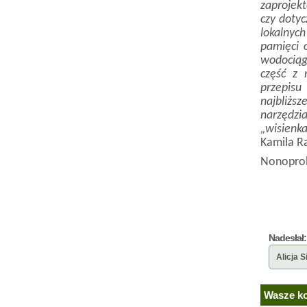
zaprojekt
czy dotyc
lokalnyc
pamięci 
wodociągó
część z 
przepis
najbliżs
narzędzi
„wisienk
Kamila R
Nonoprob
Nadesłał:
Alicja 
Wasze ko