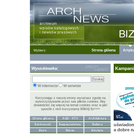
Strona główna
Artyku
Wybierz:
Wyszukiwarka:
Kampanie
W internecie
W serwisie
Korzystając z naszej strony wyrażasz zgodę na
wykorzystywanie przez nas plików cookies. Aby
dowiedzieć się więcej na temat cookies oraz w jaki
kliknij tu>>>
sposób z nich korzystamy
uświadomi
a dobre n