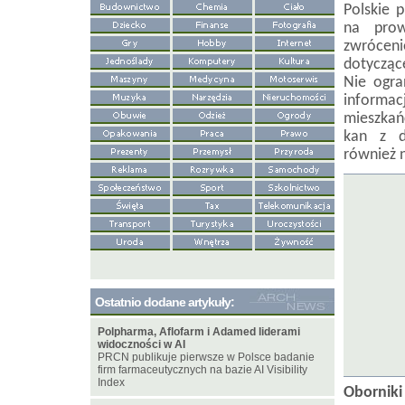
Polskie 
na prow
zwróceni
dotycząc
Nie ogra
informac
mieszkańc
kan z d
również n
Ostatnio dodane artykuły:
Polpharma, Aflofarm i Adamed liderami
widoczności w AI
PRCN publikuje pierwsze w Polsce badanie
firm farmaceutycznych na bazie AI Visibility
Index
Oborniki