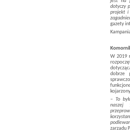
jest na 
dotyczy 
projekt 
zagadnie
gazety in
Kampania
Komornik
W 2019 r
rozpocz
dotycząc
dobrze p
sprawc
funkcjon
kojarzony
– To był
naszej 
przeprow
korzysta
podlewan
zarządu 