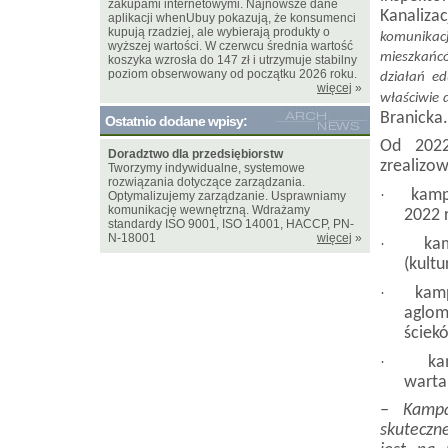
zakupami internetowymi. Najnowsze dane
Kanalizac
aplikacji whenUbuy pokazują, że konsumenci
kupują rzadziej, ale wybierają produkty o
komunikacj
wyższej wartości. W czerwcu średnia wartość
mieszkańcó
koszyka wzrosła do 147 zł i utrzymuje stabilny
poziom obserwowany od początku 2026 roku.
działań e
więcej
»
właściwie 
Branicka.
Ostatnio dodane wpisy:
Od 2022
Doradztwo dla przedsiębiorstw
zrealizow
Tworzymy indywidualne, systemowe
rozwiązania dotyczące zarządzania.
kamp
·
Optymalizujemy zarządzanie. Usprawniamy
komunikację wewnętrzną. Wdrażamy
2022 r
standardy ISO 9001, ISO 14001, HACCP, PN-
N-18001
więcej
»
ka
·
(kultu
kamp
·
aglom
ściek
ka
·
warta 
– Kampa
skuteczn