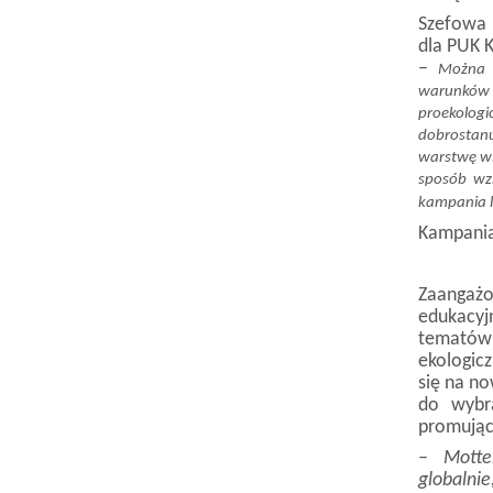
Szefowa 
dla PUK 
–
Można 
warunków b
proekolog
dobrostanu
warstwę wiz
sposób wz
kampania l
Kampania
Zaangażo
edukacyj
tematów 
ekologic
się na no
do wybr
promując
– Motte
globalni