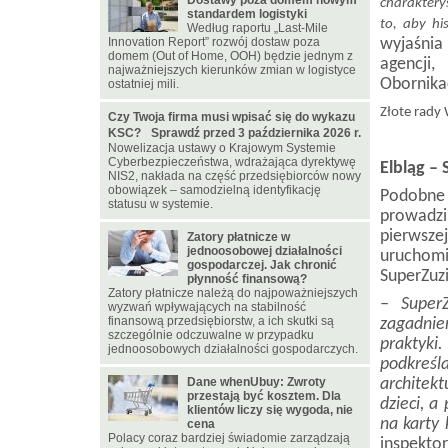
Dostawy poza domem nowym
charakter
standardem logistyki
to, aby hi
Według raportu „Last-Mile
Innovation Report” rozwój dostaw poza
wyjaśni
domem (Out of Home, OOH) będzie jednym z
agencji
najważniejszych kierunków zmian w logistyce
Obornika
ostatniej mili.
Złote rady
Czy Twoja firma musi wpisać się do wykazu
KSC? Sprawdź przed 3 października 2026 r.
Nowelizacja ustawy o Krajowym Systemie
Cyberbezpieczeństwa, wdrażająca dyrektywę
Elbląg – 
NIS2, nakłada na część przedsiębiorców nowy
obowiązek – samodzielną identyfikację
Podobne 
statusu w systemie.
prowadzi
pierwsz
Zatory płatnicze w
jednoosobowej działalności
uruchom
gospodarczej. Jak chronić
SuperZuzi
płynność finansową?
Zatory płatnicze należą do najpoważniejszych
– SuperZ
wyzwań wpływających na stabilność
finansową przedsiębiorstw, a ich skutki są
zagadnie
szczególnie odczuwalne w przypadku
praktyki
jednoosobowych działalności gospodarczych.
podkreśl
Dane whenUbuy: Zwroty
architek
przestają być kosztem. Dla
dzieci, a
klientów liczy się wygoda, nie
na karty
cena
Polacy coraz bardziej świadomie zarządzają
inspekto