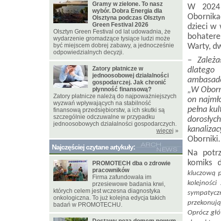
Gramy w zielone. To nasz
W 2024 
wybór. Dobra Energia dla
Obornika
Olsztyna podczas Olsztyn
Green Festival 2026
dzieci w
Olsztyn Green Festival od lat udowadnia, że
bohatere
wydarzenie gromadzące tysiące ludzi może
być miejscem dobrej zabawy, a jednocześnie
Warty, d
odpowiedzialnych decyzji.
– Zależ
Zatory płatnicze w
dlatego
jednoosobowej działalności
ambasado
gospodarczej. Jak chronić
„W Oborn
płynność finansową?
Zatory płatnicze należą do najpoważniejszych
on najmł
wyzwań wpływających na stabilność
pełna kul
finansową przedsiębiorstw, a ich skutki są
szczególnie odczuwalne w przypadku
dorosłyc
jednoosobowych działalności gospodarczych.
kanalizac
więcej
»
Oborniki.
Najczęściej czytane artykuły:
Na potrz
komiks d
PROMOTECH dba o zdrowie
pracowników
kluczową p
Firma zafundowała im
kolejności
przesiewowe badania krwi,
których celem jest wczesna diagnostyka
sympatycz
onkologiczna. To już kolejna edycja takich
przekonują
badań w PROMOTECHU.
Oprócz głó