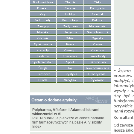
– Żyjemy 
procesów. 
nadążyć, t
informatyk
wyszły z u
Aby być n
Ostatnio dodane artykuły:
funkcjono
oczywiście
Polpharma, Aflofarm i Adamed liderami
nami rozwi
widoczności w AI
Konsultant
PRCN publikuje pierwsze w Polsce badanie
firm farmaceutycznych na bazie AI Visibility
Od zawsze 
Index
lepszą jako