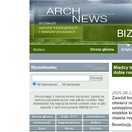
Strona główna
Artyku
Wybierz:
Wyszukiwarka:
Między t
dobie rew
W internecie
W serwisie
2025-08-1
Korzystając z naszej strony wyrażasz zgodę na
Zawód kon
wykorzystywanie przez nas plików cookies. Aby
otwarci n
dowiedzieć się więcej na temat cookies oraz w jaki
kliknij tu>>>
umiejętno
sposób z nich korzystamy
miękkie 
stawia re
Rewolucja