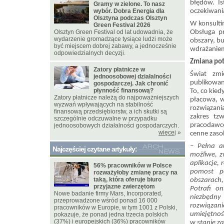
błędów. Is
Gramy w zielone. To nasz
wybór. Dobra Energia dla
oczekiwania
Olsztyna podczas Olsztyn
W konsulti
Green Festival 2026
Olsztyn Green Festival od lat udowadnia, że
Obsługa pr
wydarzenie gromadzące tysiące ludzi może
obszary, bu
być miejscem dobrej zabawy, a jednocześnie
wdrażaniem 
odpowiedzialnych decyzji.
Zmiana pot
Zatory płatnicze w
Świat zmi
jednoosobowej działalności
publikowany
gospodarczej. Jak chronić
płynność finansową?
To, co kie
Zatory płatnicze należą do najpoważniejszych
płacowa, w
wyzwań wpływających na stabilność
rozwiązania
finansową przedsiębiorstw, a ich skutki są
zakres tz
szczególnie odczuwalne w przypadku
pracodawcó
jednoosobowych działalności gospodarczych.
więcej
»
cenne zasob
– Pełna a
Najczęściej czytane artykuły:
możliwe, z
aplikacje, 
56% pracowników w Polsce
pomost p
rozważyłoby zmianę pracy na
taką, która oferuje biuro
obszarach,
przyjazne zwierzętom
Potrafi o
Nowe badanie firmy Mars, Incorporated,
niezbędny
przeprowadzone wśród ponad 16 000
rozwiązanie
pracowników w Europie, w tym 1001 z Polski,
umiejętnośc
pokazuje, że ponad jedna trzecia polskich
(37%) i europejskich (36%) pracowników
w stanie z