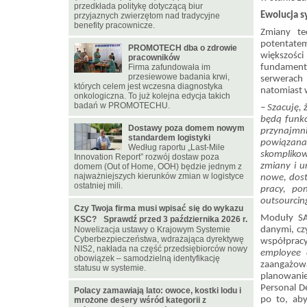
przedkłada politykę dotyczącą biur
Ewolucja s
przyjaznych zwierzętom nad tradycyjne
benefity pracownicze.
Zmiany te
potentate
PROMOTECH dba o zdrowie
większośc
pracowników
Firma zafundowała im
fundament
przesiewowe badania krwi,
serwerach
których celem jest wczesna diagnostyka
natomiast 
onkologiczna. To już kolejna edycja takich
badań w PROMOTECHU.
– Szacuję, 
będą funkc
Dostawy poza domem nowym
przynajmn
standardem logistyki
powiązana
Według raportu „Last-Mile
skomplikow
Innovation Report” rozwój dostaw poza
zmiany i u
domem (Out of Home, OOH) będzie jednym z
najważniejszych kierunków zmian w logistyce
nowe, dost
ostatniej mili.
pracy, po
outsourcin
Czy Twoja firma musi wpisać się do wykazu
Moduły SA
KSC? Sprawdź przed 3 października 2026 r.
Nowelizacja ustawy o Krajowym Systemie
danymi, cz
Cyberbezpieczeństwa, wdrażająca dyrektywę
współpracy
NIS2, nakłada na część przedsiębiorców nowy
employee 
obowiązek – samodzielną identyfikację
zaangażowa
statusu w systemie.
planowanie
Personal D
Polacy zamawiają lato: owoce, kostki lodu i
po to, aby
mrożone desery wśród kategorii z