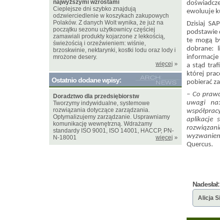
najwyższymi wzrostami
doświadcz
Cieplejsze dni szybko znajdują
ewoluuje 
odzwierciedlenie w koszykach zakupowych
Polaków. Z danych Wolt wynika, że już na
Dzisiaj SA
początku sezonu użytkownicy częściej
podstawie 
zamawiali produkty kojarzone z lekkością,
te mogą b
świeżością i orzeźwieniem: wiśnie,
dobrane: l
brzoskwinie, nektarynki, kostki lodu oraz lody i
mrożone desery.
informacje
więcej
»
a stąd traf
której pra
Ostatnio dodane wpisy:
pobierać z
– Co prawd
Doradztwo dla przedsiębiorstw
uwagi na:
Tworzymy indywidualne, systemowe
rozwiązania dotyczące zarządzania.
współprac
Optymalizujemy zarządzanie. Usprawniamy
aplikacje
komunikację wewnętrzną. Wdrażamy
rozwiązan
standardy ISO 9001, ISO 14001, HACCP, PN-
wyzwaniem,
N-18001
więcej
»
Quercus.
Nadesłał:
Alicja 