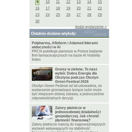
9
10
11
12
13
14
15
16
17
18
19
20
21
22
23
24
25
26
27
28
29
30
dodaj wydarzenie »
Ostatnio dodane artykuły:
Polpharma, Aflofarm i Adamed liderami
widoczności w AI
PRCN publikuje pierwsze w Polsce badanie
firm farmaceutycznych na bazie AI Visibility
Index
Gramy w zielone. To nasz
wybór. Dobra Energia dla
Olsztyna podczas Olsztyn
Green Festival 2026
Olsztyn Green Festival od lat udowadnia, że
wydarzenie gromadzące tysiące ludzi może
być miejscem dobrej zabawy, a jednocześnie
odpowiedzialnych decyzji.
Zatory płatnicze w
jednoosobowej działalności
gospodarczej. Jak chronić
płynność finansową?
Zatory płatnicze należą do najpoważniejszych
wyzwań wpływających na stabilność