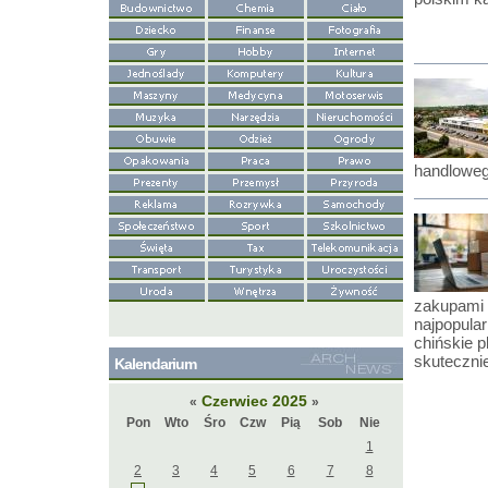
handloweg
zakupami 
najpopula
chińskie 
skuteczni
Kalendarium
Czerwiec 2025
«
»
Pon
Wto
Śro
Czw
Pią
Sob
Nie
1
2
3
4
5
6
7
8