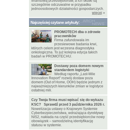
finansową przedsiębiorstw, a ich skutki są
szczególnie odczuwalne w przypadku
jednoosobowych działalności gospodarczych.
więcej
»
Najczęściej czytane artykuły:
PROMOTECH dba o zdrowie
pracowników
Firma zafundowała im
przesiewowe badania krwi,
których celem jest wczesna diagnostyka
onkologiczna. To już kolejna edycja takich
badań w PROMOTECHU.
Dostawy poza domem nowym
standardem logistyki
Według raportu „Last-Mile
Innovation Report” rozwój dostaw poza
domem (Out of Home, OOH) będzie jednym z
najważniejszych kierunków zmian w logistyce
ostatniej mili.
Czy Twoja firma musi wpisać się do wykazu
KSC? Sprawdź przed 3 października 2026 r.
Nowelizacja ustawy o Krajowym Systemie
Cyberbezpieczeństwa, wdrażająca dyrektywę
NIS2, nakłada na część przedsiębiorców nowy
obowiązek – samodzielną identyfikację
statusu w systemie.