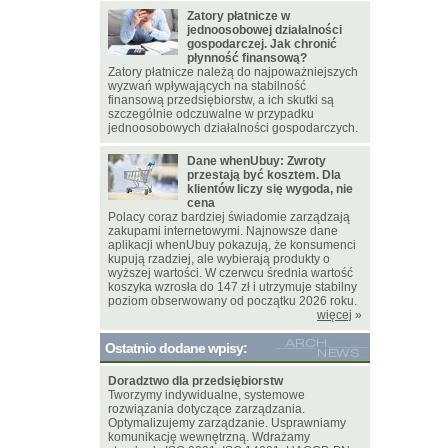
Zatory płatnicze w
jednoosobowej działalności
gospodarczej. Jak chronić
płynność finansową?
Zatory płatnicze należą do najpoważniejszych
wyzwań wpływających na stabilność
finansową przedsiębiorstw, a ich skutki są
szczególnie odczuwalne w przypadku
jednoosobowych działalności gospodarczych.
Dane whenUbuy: Zwroty
przestają być kosztem. Dla
klientów liczy się wygoda, nie
cena
Polacy coraz bardziej świadomie zarządzają
zakupami internetowymi. Najnowsze dane
aplikacji whenUbuy pokazują, że konsumenci
kupują rzadziej, ale wybierają produkty o
wyższej wartości. W czerwcu średnia wartość
koszyka wzrosła do 147 zł i utrzymuje stabilny
poziom obserwowany od początku 2026 roku.
więcej
»
Ostatnio dodane wpisy:
Doradztwo dla przedsiębiorstw
Tworzymy indywidualne, systemowe
rozwiązania dotyczące zarządzania.
Optymalizujemy zarządzanie. Usprawniamy
komunikację wewnętrzną. Wdrażamy