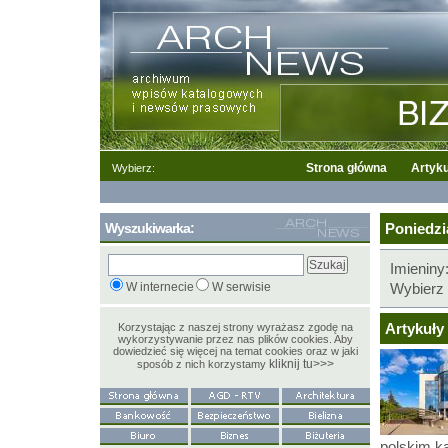
Strona główna
Artyku
Wybierz:
Wyszukiwarka:
Poniedzia
Imieniny
W internecie
W serwisie
Wybierz 
Artykuły 
Korzystając z naszej strony wyrażasz zgodę na
wykorzystywanie przez nas plików cookies. Aby
dowiedzieć się więcej na temat cookies oraz w jaki
kliknij tu>>>
sposób z nich korzystamy
polskim ka