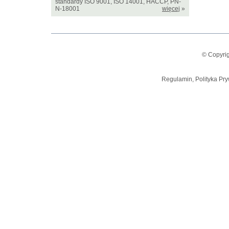
standardy ISO 9001, ISO 14001, HACCP, PN-
N-18001
więcej
»
© Copyrig
Regulamin, Polityka Pry