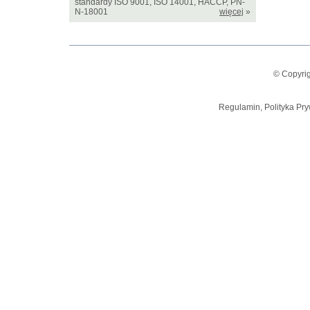
standardy ISO 9001, ISO 14001, HACCP, PN-
N-18001
więcej
»
© Copyrig
Regulamin, Polityka Pry