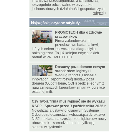
finansową przedsiębiorstw, a ich skutki są
szczególnie odczuwalne w przypadku
jednoosobowych działalności gospodarczych.
więcej
»
Najczęściej czytane artykuły:
PROMOTECH dba o zdrowie
pracowników
Firma zafundowała im
przesiewowe badania krwi,
których celem jest wczesna diagnostyka
onkologiczna. To już kolejna edycja takich
badań w PROMOTECHU.
Dostawy poza domem nowym
standardem logistyki
Według raportu „Last-Mile
Innovation Report” rozwój dostaw poza
domem (Out of Home, OOH) będzie jednym z
najważniejszych kierunków zmian w logistyce
ostatniej mili.
Czy Twoja firma musi wpisać się do wykazu
KSC? Sprawdź przed 3 października 2026 r.
Nowelizacja ustawy o Krajowym Systemie
Cyberbezpieczeństwa, wdrażająca dyrektywę
NIS2, nakłada na część przedsiębiorców nowy
obowiązek – samodzielną identyfikację
statusu w systemie.