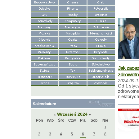
Jak zaosz
zdrowotn
2024-09-1
Od 1 styc
zdrowotne
niektóryc
Kalendarium
Wrzesień 2024
«
»
Pon
Wto
Śro
Czw
Pią
Sob
Nie
1
2
3
4
5
6
7
8