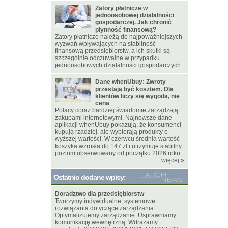
Zatory płatnicze w
jednoosobowej działalności
gospodarczej. Jak chronić
płynność finansową?
Zatory płatnicze należą do najpoważniejszych
wyzwań wpływających na stabilność
finansową przedsiębiorstw, a ich skutki są
szczególnie odczuwalne w przypadku
jednoosobowych działalności gospodarczych.
Dane whenUbuy: Zwroty
przestają być kosztem. Dla
klientów liczy się wygoda, nie
cena
Polacy coraz bardziej świadomie zarządzają
zakupami internetowymi. Najnowsze dane
aplikacji whenUbuy pokazują, że konsumenci
kupują rzadziej, ale wybierają produkty o
wyższej wartości. W czerwcu średnia wartość
koszyka wzrosła do 147 zł i utrzymuje stabilny
poziom obserwowany od początku 2026 roku.
więcej
»
Ostatnio dodane wpisy:
Doradztwo dla przedsiębiorstw
Tworzymy indywidualne, systemowe
rozwiązania dotyczące zarządzania.
Optymalizujemy zarządzanie. Usprawniamy
komunikację wewnętrzną. Wdrażamy