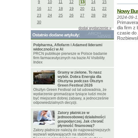
13
9
10
11
12
14
15
16
17
18
19
20
21
22
Nowy Bus
23
24
25
26
27
28
29
2024-09-1
Primavera
30
dla firm z
dodaj wydarzenie »
czasie do
Ostatnio dodane artykuły:
Rozbiewsk
Polpharma, Aflofarm i Adamed liderami
widoczności w AI
PRCN publikuje pierwsze w Polsce badanie
firm farmaceutycznych na bazie AI Visibility
Index
Gramy w zielone. To nasz
wybór. Dobra Energia dla
Olsztyna podczas Olsztyn
Green Festival 2026
Olsztyn Green Festival od lat udowadnia, że
wydarzenie gromadzące tysiące ludzi może
być miejscem dobrej zabawy, a jednocześnie
odpowiedzialnych decyzji.
Zatory płatnicze w
jednoosobowej działalności
gospodarczej. Jak chronić
płynność finansową?
Zatory płatnicze należą do najpoważniejszych
wyzwań wpływających na stabilność