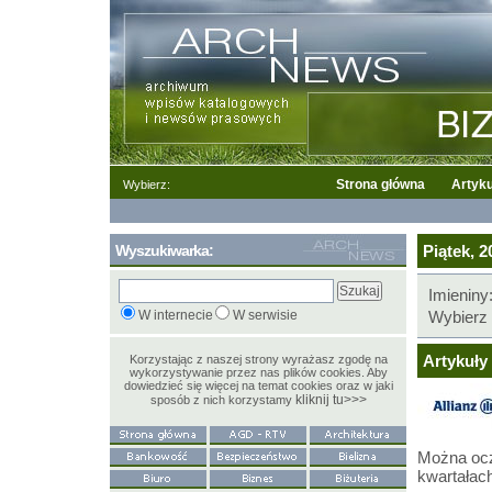
Strona główna
Artyku
Wybierz:
Wyszukiwarka:
Piątek, 2
Imieniny
W internecie
W serwisie
Wybierz 
Artykuły 
Korzystając z naszej strony wyrażasz zgodę na
wykorzystywanie przez nas plików cookies. Aby
dowiedzieć się więcej na temat cookies oraz w jaki
kliknij tu>>>
sposób z nich korzystamy
Można ocz
kwartałach