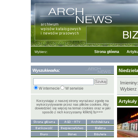
Strona główna
Artyku
Wybierz:
Wyszukiwarka:
Niedziela
Imieniny
W internecie
W serwisie
Wybierz 
Artykuły 
Korzystając z naszej strony wyrażasz zgodę na
wykorzystywanie przez nas plików cookies. Aby
dowiedzieć się więcej na temat cookies oraz w jaki
kliknij tu>>>
sposób z nich korzystamy