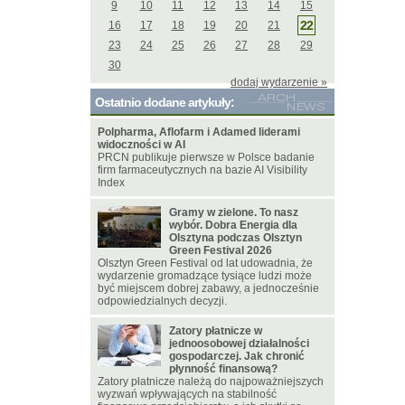
9
10
11
12
13
14
15
22
16
17
18
19
20
21
23
24
25
26
27
28
29
30
dodaj wydarzenie »
Ostatnio dodane artykuły:
Polpharma, Aflofarm i Adamed liderami
widoczności w AI
PRCN publikuje pierwsze w Polsce badanie
firm farmaceutycznych na bazie AI Visibility
Index
Gramy w zielone. To nasz
wybór. Dobra Energia dla
Olsztyna podczas Olsztyn
Green Festival 2026
Olsztyn Green Festival od lat udowadnia, że
wydarzenie gromadzące tysiące ludzi może
być miejscem dobrej zabawy, a jednocześnie
odpowiedzialnych decyzji.
Zatory płatnicze w
jednoosobowej działalności
gospodarczej. Jak chronić
płynność finansową?
Zatory płatnicze należą do najpoważniejszych
wyzwań wpływających na stabilność