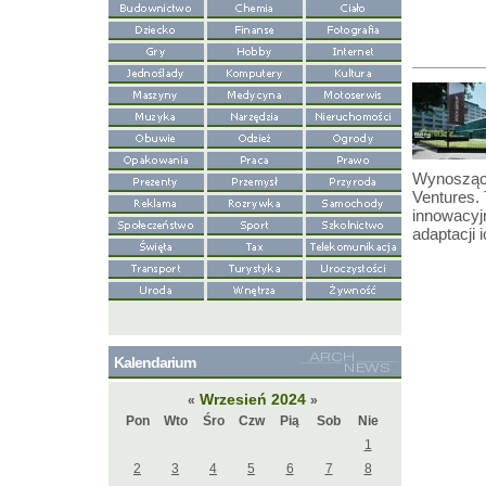
Wynosząca
Ventures.
innowacyj
adaptacji 
Kalendarium
Wrzesień 2024
«
»
Pon
Wto
Śro
Czw
Pią
Sob
Nie
1
2
3
4
5
6
7
8