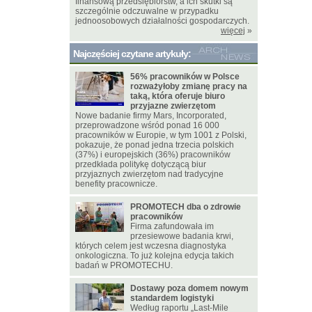
finansową przedsiębiorstw, a ich skutki są
szczególnie odczuwalne w przypadku
jednoosobowych działalności gospodarczych.
więcej
»
Najczęściej czytane artykuły:
56% pracowników w Polsce
rozważyłoby zmianę pracy na
taką, która oferuje biuro
przyjazne zwierzętom
Nowe badanie firmy Mars, Incorporated,
przeprowadzone wśród ponad 16 000
pracowników w Europie, w tym 1001 z Polski,
pokazuje, że ponad jedna trzecia polskich
(37%) i europejskich (36%) pracowników
przedkłada politykę dotyczącą biur
przyjaznych zwierzętom nad tradycyjne
benefity pracownicze.
PROMOTECH dba o zdrowie
pracowników
Firma zafundowała im
przesiewowe badania krwi,
których celem jest wczesna diagnostyka
onkologiczna. To już kolejna edycja takich
badań w PROMOTECHU.
Dostawy poza domem nowym
standardem logistyki
Według raportu „Last-Mile