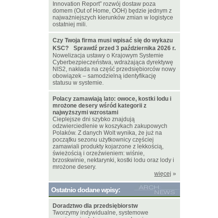
Innovation Report” rozwój dostaw poza
domem (Out of Home, OOH) będzie jednym z
najważniejszych kierunków zmian w logistyce
ostatniej mili.
Czy Twoja firma musi wpisać się do wykazu
KSC? Sprawdź przed 3 października 2026 r.
Nowelizacja ustawy o Krajowym Systemie
Cyberbezpieczeństwa, wdrażająca dyrektywę
NIS2, nakłada na część przedsiębiorców nowy
obowiązek – samodzielną identyfikację
statusu w systemie.
Polacy zamawiają lato: owoce, kostki lodu i
mrożone desery wśród kategorii z
najwyższymi wzrostami
Cieplejsze dni szybko znajdują
odzwierciedlenie w koszykach zakupowych
Polaków. Z danych Wolt wynika, że już na
początku sezonu użytkownicy częściej
zamawiali produkty kojarzone z lekkością,
świeżością i orzeźwieniem: wiśnie,
brzoskwinie, nektarynki, kostki lodu oraz lody i
mrożone desery.
więcej
»
Ostatnio dodane wpisy:
Doradztwo dla przedsiębiorstw
Tworzymy indywidualne, systemowe