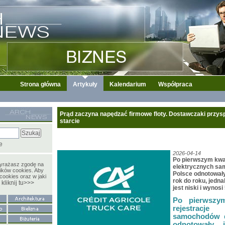
Strona główna
Artykuły
Kalendarium
Współpraca
Prąd zaczyna napędzać firmowe floty. Dostawczaki przysp
starcie
e
2026-04-14
Po pierwszym kwar
wyrażasz zgodę na
elektrycznych s
ików cookies. Aby
Polsce odnotowały
cookies oraz w jaki
rok do roku, jed
kliknij tu>>>
y
jest niski i wynosi
Po pierwszy
rejestrac
samochodów 
odnotowały 