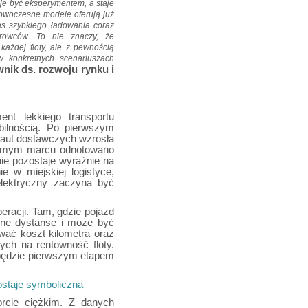
je być eksperymentem, a staje
nowoczesne modele oferują już
as szybkiego ładowania coraz
rowców. To nie znaczy, że
każdej floty, ale z pewnością
w konkretnych scenariuszach
wnik ds. rozwoju rynku i
nt lekkiego transportu
bilnością. Po pierwszym
h aut dostawczych wzrosła
 samym marcu odnotowano
nie pozostaje wyraźnie na
ie w miejskiej logistyce,
d elektryczny zaczyna być
eracji. Tam, gdzie pojazd
lne dystanse i może być
wać koszt kilometra oraz
ch na rentowność floty.
 będzie pierwszym etapem
zostaje symboliczna
orcie ciężkim. Z danych