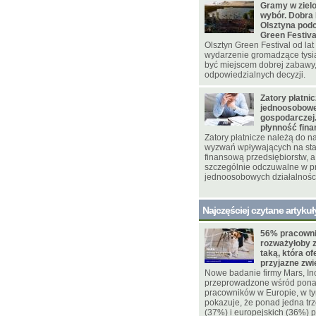
Gramy w zielo
wybór. Dobra 
Olsztyna pod
Green Festiva
Olsztyn Green Festival od la
wydarzenie gromadzące tysi
być miejscem dobrej zabawy,
odpowiedzialnych decyzji.
Zatory płatni
jednoosobowej
gospodarczej.
płynność fin
Zatory płatnicze należą do 
wyzwań wpływających na sta
finansową przedsiębiorstw, a 
szczególnie odczuwalne w p
jednoosobowych działalnośc
Najczęściej czytane artykuł
56% pracowni
rozważyłoby 
taką, która of
przyjazne zw
Nowe badanie firmy Mars, In
przeprowadzone wśród pona
pracowników w Europie, w ty
pokazuje, że ponad jedna trz
(37%) i europejskich (36%)