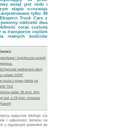
wy wciąż jest niski i
zym etapie e-rozwoju
arejestrowano tylko 49
 Eksperci Truck Care z
 powinny oddzielić dwa
obilność coraz częściej
 w transporcie ciężkim
ia realnych bodźców
również:
nsportowe i logistyczne powoli
 miejsca.
it Agricole partnerami akcji
na szlaku 2026”
e rusza z nową ofertą na
 MAN TGX
presją paliw. 36 proc. firm
ej aut, a 29 proc. rozważa
[Raport]
otyczy wyłącznie ekologii czy
ztów i odporności biznesu na
ach, z regularnym powrotem do