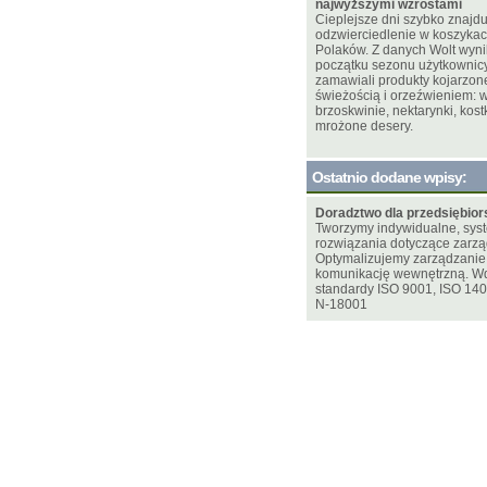
najwyższymi wzrostami
Cieplejsze dni szybko znajdu
odzwierciedlenie w koszyka
Polaków. Z danych Wolt wynik
początku sezonu użytkownicy
zamawiali produkty kojarzone
świeżością i orzeźwieniem: w
brzoskwinie, nektarynki, kostk
mrożone desery.
Ostatnio dodane wpisy:
Doradztwo dla przedsiębior
Tworzymy indywidualne, sy
rozwiązania dotyczące zarzą
Optymalizujemy zarządzani
komunikację wewnętrzną. W
standardy ISO 9001, ISO 14
N-18001