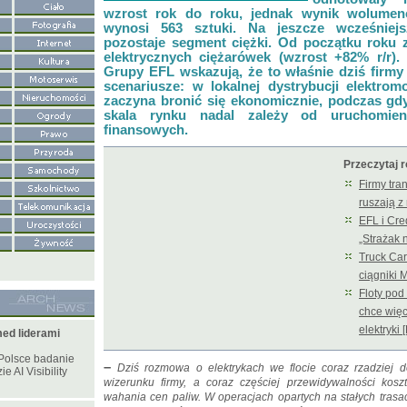
wzrost rok do roku, jednak wynik wolumeno
wynosi 563 sztuki. Na jeszcze wcześniejs
pozostaje segment ciężki. Od początku roku z
elektrycznych ciężarówek (wzrost +82% r/r).
Grupy EFL wskazują, że to właśnie dziś firmy
scenariusze: w lokalnej dystrybucji elektrom
zaczyna bronić się ekonomicznie, podczas gdy
skala rynku nadal zależy od uruchomien
finansowych.
Przeczytaj 
Firmy tra
ruszają z
EFL i Cred
„Strażak 
Truck Car
ciągniki
Floty pod 
chce więc
elektryki 
ed liderami
Polsce badanie
–
Dziś rozmowa o elektrykach we flocie coraz rzadziej d
e AI Visibility
wizerunku firmy, a coraz częściej przewidywalności kos
wahania cen paliw. W operacjach opartych na stałych tras