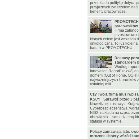
przedkłada politykę dotycząc
przyjaznych zwierzętom nad 
benefity pracownicze.
PROMOTECH d
pracowników
Firma zafundo
przesiewowe b
których celem jest wczesna 
onkologiczna. To już kolejna 
badań w PROMOTECHU.
Dostawy poz
standardem lo
Według raportu
Innovation Report” rozwój d
domem (Out of Home, OOH) 
najważniejszych kierunków z
ostatniej mili.
Czy Twoja firma musi wpisa
KSC? Sprawdź przed 3 paźd
Nowelizacja ustawy o Krajo
Cyberbezpieczeństwa, wdraż
NIS2, nakłada na część prz
obowiązek – samodzielną ide
statusu w systemie.
Polacy zamawiają lato: owoc
mrożone desery wśród kateg