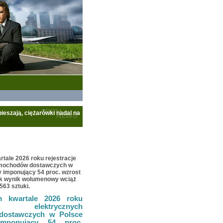
ieszają, ciężarówki nadal na
tale 2026 roku rejestracje
amochodów dostawczych w
 imponujący 54 proc. wzrost
nak wynik wolumenowy wciąż
 563 sztuki.
m kwartale 2026 roku
je elektrycznych
dostawczych w Polsce
imponujący 54 proc.