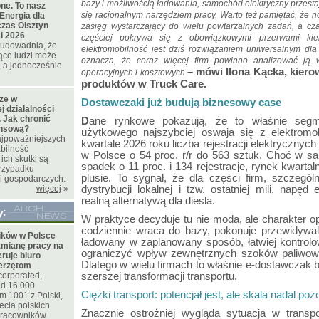
bazy i możliwością ładowania, samochód elektryczny przesta
ne. To nasz
się racjonalnym narzędziem pracy. Warto też pamiętać, że 
Energia dla
czas Olsztyn
zasięg wystarczający do wielu powtarzalnych zadań, a cz
l 2026
częściej pokrywa się z obowiązkowymi przerwami kie
t udowadnia, że
elektromobilność jest dziś rozwiązaniem uniwersalnym dla 
ące ludzi może
oznacza, że coraz więcej firm powinno analizować ją 
 a jednocześnie
– mówi Ilona Kącka, kiero
operacyjnych i kosztowych
produktów w Truck Care.
cze w
Dostawczaki już budują biznesowy case
 działalności
 Jak chronić
D
ane rynkowe pokazują, że to właśnie segme
ansową?
użytkowego najszybciej oswaja się z elektromo
najpoważniejszych
kwartale 2026 roku liczba rejestracji elektrycznyc
bilność
w Polsce o 54 proc. r/r do 563 sztuk. Choć w
ich skutki są
spadek o 11 proc. i 134 rejestracje, rynek kwartal
rzypadku
plusie. To sygnał, że dla części firm, szczególn
i gospodarczych.
więcej
»
dystrybucji lokalnej i tzw. ostatniej mili, napę
realną alternatywą dla diesla.
y:
W praktyce decyduje tu nie moda, ale charakter op
codziennie wraca do bazy, pokonuje przewidywa
ków w Polsce
ładowany w zaplanowany sposób, łatwiej kontrolo
zmianę pracy na
ograniczyć wpływ zewnętrznych szoków paliwowy
eruje biuro
Dlatego w wielu firmach to właśnie e-dostawczak
ierzętom
corporated,
szerszej transformacji transportu.
d 16 000
Ciężki transport: potencjał jest, ale skala nadal po
m 1001 z Polski,
ecia polskich
Znacznie ostrożniej wygląda sytuacja w transp
 pracowników