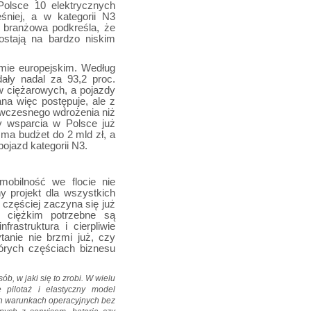
olsce 10 elektrycznych
niej, a w kategorii N3
a branżowa podkreśla, że
ostają na bardzo niskim
omie europejskim. Według
ły nadal za 93,2 proc.
w ciężarowych, a pojazdy
ana więc postępuje, ale z
a wczesnego wdrożenia niż
y wsparcia w Polsce już
ma budżet do 2 mld zł, a
ojazd kategorii N3.
mobilność we flocie nie
y projekt dla wszystkich
zęściej zaczyna się już
 ciężkim potrzebne są
frastruktura i cierpliwie
anie nie brzmi już, czy
których częściach biznesu
b, w jaki się to zrobi. W wielu
 pilotaż i elastyczny model
ch warunkach operacyjnych bez