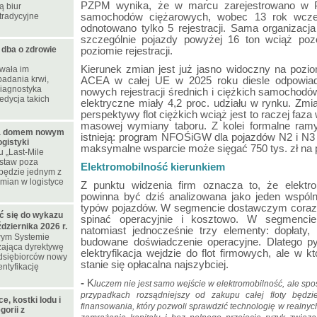
PZPM wynika, że w marcu zarejestrowano w P
ą biur
tradycyjne
samochodów ciężarowych, wobec 13 rok wcześ
odnotowano tylko 5 rejestracji. Sama organizacj
szczególnie pojazdy powyżej 16 ton wciąż poz
ba o zdrowie
poziomie rejestracji.
Kierunek zmian jest już jasno widoczny na pozi
wała im
adania krwi,
ACEA w całej UE w 2025 roku diesle odpowiada
diagnostyka
nowych rejestracji średnich i ciężkich samochodó
edycja takich
elektryczne miały 4,2 proc. udziału w rynku. Zmi
perspektywy flot ciężkich wciąż jest to raczej faz
masowej wymiany taboru. Z kolei formalne ram
a domem nowym
istnieją: program NFOŚiGW dla pojazdów N2 i N3 
gistyki
maksymalne wsparcie może sięgać 750 tys. zł na p
 „Last-Mile
ostaw poza
Elektromobilność kierunkiem
będzie jednym z
mian w logistyce
Z punktu widzenia firm oznacza to, że elektro
powinna być dziś analizowana jako jeden wspóln
typów pojazdów. W segmencie dostawczym coraz c
ć się do wykazu
spinać operacyjnie i kosztowo. W segmencie
ziernika 2026 r.
natomiast jednocześnie trzy elementy: dopłaty, in
wym Systemie
budowane doświadczenie operacyjne. Dlatego pyt
ająca dyrektywę
elektryfikacja wejdzie do flot firmowych, ale w 
edsiębiorców nowy
stanie się opłacalna najszybciej.
ntyfikację
-
K
luczem nie jest samo wejście w elektromobilność, ale sposó
przypadkach rozsądniejszy od zakupu całej floty będzie
e, kostki lodu i
finansowania, który pozwoli sprawdzić technologię w realny
orii z