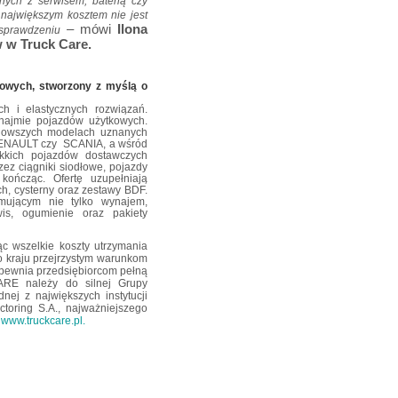
nych z serwisem, baterią czy
 największym kosztem nie jest
– mówi
Ilona
 sprawdzeniu
w w Truck Care.
owych, stworzony z myślą o
h i elastycznych rozwiązań.
ynajmie pojazdów użytkowych.
jnowszych modelach uznanych
ENAULT czy
SCANIA, a wśród
kkich pojazdów dostawczych
zez ciągniki siodłowe, pojazdy
kończąc. Ofertę uzupełniają
, cysterny oraz zestawy BDF.
mującym nie tylko wynajem,
wis, ogumienie oraz pakiety
c wszelkie koszty utrzymania
go kraju przejrzystym warunkom
ewnia przedsiębiorcom pełną
ARE należy do silnej Grupy
dnej z największych instytucji
toring S.A., najważniejszego
www.truckcare.pl
.