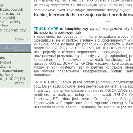
zamrażania kapitału i bez pełnego przejęcia ryzyk związa
wartością rezydualną. Bo na obecnym rynku coraz częściej
ją
ch zakupowych
sam elektryk, tylko zbyt długie odkładanie decyzji o jego
a, że już na
Kącka, kierownik ds. rozwoju rynku i produktó
 częściej
 z lekkością,
***
iśnie,
TRUCK CARE
to kompleksowy wynajem pojazdów użytk
i lodu oraz lody i
biznesie transportowym, jak
i
odpowiedź na potrzeby firm, które poszukują wygodnyc
więcej
»
Specjalizuje się w krótko-, średnio- i długoterminowym w
W swojej flocie posiada już ponad 4700 pojazdów w na
marek jak DAF, MAN, IVECO, VOLVO, MERCEDES-BENZ, R
nich pojazdy z różnych segmentów – poczynając od le
oraz podwozi przeznaczonych do dystrybucji regionalnej, pr
stw
komunalne, na 4-osiowych podwoziach konstrukcyjnych 
stemowe
naczepy KÖGEL, SCHMITZ, KRONE w różnych konfiguracjach
dzania.
Każdy z nich dostępny jest w pełnym kontrakcie obej
e. Usprawniamy
ale również finansowanie, ubezpieczenie, podatki, ser
drażamy
dodatkowe.
001, HACCP, PN-
TRUCK CARE ułatwia pracę przedsiębiorcom, optymalizują
więcej
»
floty. Dzięki rozbudowanej sieci serwisowej na terenie całe
finansowania oraz kompleksowej obsłudze TRUCK CARE zap
mobilność w realizacji usług transportowych. TRUCK C
finansowej EFL, która jest częścią Credit Agricole S.A., je
finansowych w Europie oraz Credit Agricole Leasing & Fac
uczestnika sektora leasingu i faktoringu w Europie.
Więcej na