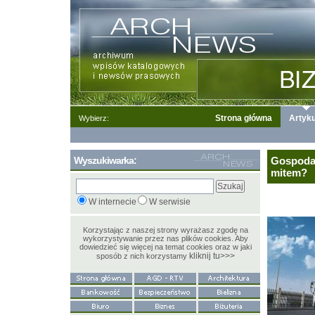
Strona główna
Artyku
Wybierz:
Wyszukiwarka:
Gospodar
mitem?
W internecie
W serwisie
Korzystając z naszej strony wyrażasz zgodę na
wykorzystywanie przez nas plików cookies. Aby
dowiedzieć się więcej na temat cookies oraz w jaki
kliknij tu>>>
sposób z nich korzystamy