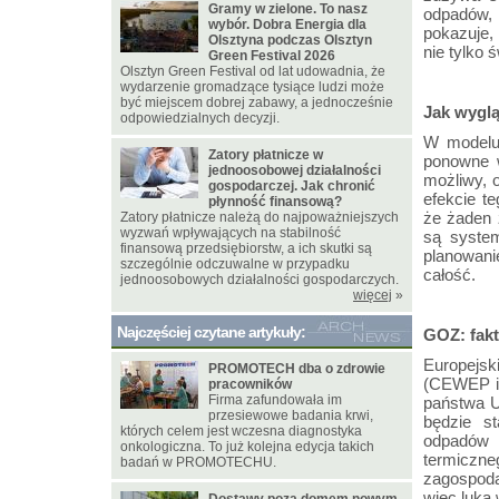
Gramy w zielone. To nasz
odpadów, 
wybór. Dobra Energia dla
pokazuje,
Olsztyna podczas Olsztyn
nie tylko
Green Festival 2026
Olsztyn Green Festival od lat udowadnia, że
wydarzenie gromadzące tysiące ludzi może
być miejscem dobrej zabawy, a jednocześnie
Jak wygl
odpowiedzialnych decyzji.
W modelu 
Zatory płatnicze w
ponowne w
jednoosobowej działalności
możliwy, 
gospodarczej. Jak chronić
efekcie t
płynność finansową?
że żaden 
Zatory płatnicze należą do najpoważniejszych
wyzwań wpływających na stabilność
są syste
finansową przedsiębiorstw, a ich skutki są
planowani
szczególnie odczuwalne w przypadku
całość.
jednoosobowych działalności gospodarczych.
więcej
»
Najczęściej czytane artykuły:
GOZ: fakt
Europej
PROMOTECH dba o zdrowie
(CEWEP i 
pracowników
Firma zafundowała im
państwa U
przesiewowe badania krwi,
będzie s
których celem jest wczesna diagnostyka
odpadów 
onkologiczna. To już kolejna edycja takich
termicz
badań w PROMOTECHU.
zagospoda
więc luka