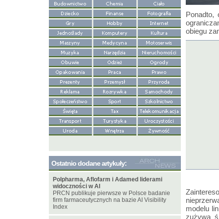
Ponadto, 
ogranicza
obiegu za
Ostatnio dodane artykuły:
Polpharma, Aflofarm i Adamed liderami
widoczności w AI
Zaintere
PRCN publikuje pierwsze w Polsce badanie
nieprzerw
firm farmaceutycznych na bazie AI Visibility
Index
modelu li
zużywa śr