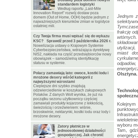
Dostawy poza domem nowym
standardem logistyki
Według raportu „Last-Mile
Innovation Report” rozwój dostaw poza
Jednym z
domem (Out of Home, OOH) będzie jednym z
selektyw
najważniejszych kierunków zmian w logistyce
ostatniej mili.
Tymczasem
frakcję o
Czy Twoja firma musi wpisać się do wykazu
wtórnych.
KSC? Sprawdź przed 3 października 2026 r.
składowa
Nowelizacja ustawy o Krajowym Systemie
utylizacj
Cyberbezpieczeństwa, wdrażająca dyrektywę
miast do
NIS2, nakłada na część przedsiębiorców nowy
cyrkularn
obowiązek – samodzielną identyfikację
statusu w systemie.
odpadów,
energetyc
Polacy zamawiają lato: owoce, kostki lodu i
Olsztyna.
mrożone desery wśród kategorii z
najwyższymi wzrostami
Cieplejsze dni szybko znajdują
Technolog
odzwierciedlenie w koszykach zakupowych
Polaków. Z danych Wolt wynika, że już na
społeczn
początku sezonu użytkownicy częściej
zamawiali produkty kojarzone z lekkością,
Kolejnym 
świeżością i orzeźwieniem: wiśnie,
punktowyc
brzoskwinie, nektarynki, kostki lodu oraz lody i
Infrastr
mrożone desery.
wieloletn
wyboru mo
Zatory płatnicze w
Tam, gdz
jednoosobowej działalności
gospodarczej. Jak chronić
energetyc