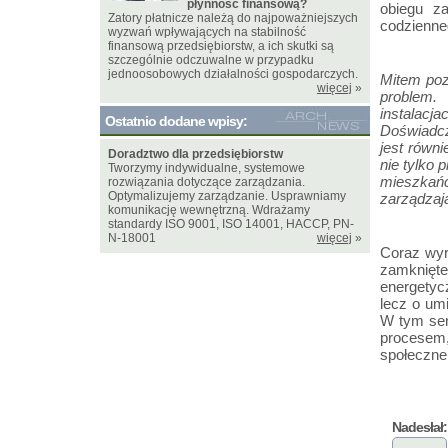
płynność finansową?
obiegu z
Zatory płatnicze należą do najpoważniejszych
codzienne
wyzwań wpływających na stabilność
finansową przedsiębiorstw, a ich skutki są
szczególnie odczuwalne w przypadku
jednoosobowych działalności gospodarczych.
Mitem poz
więcej
»
problem.
instalacja
Ostatnio dodane wpisy:
Doświadc
jest równ
Doradztwo dla przedsiębiorstw
nie tylko 
Tworzymy indywidualne, systemowe
mieszkańcó
rozwiązania dotyczące zarządzania.
Optymalizujemy zarządzanie. Usprawniamy
zarządzaj
komunikację wewnętrzną. Wdrażamy
standardy ISO 9001, ISO 14001, HACCP, PN-
N-18001
więcej
»
Coraz wyr
zamknięt
energetyc
lecz o umi
W tym sen
procesem,
społeczne
Nadesłał: