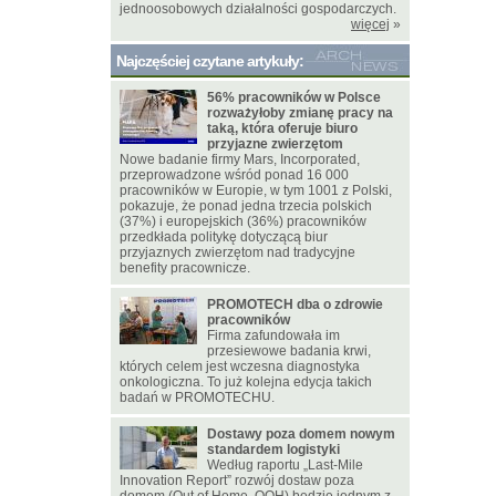
jednoosobowych działalności gospodarczych.
więcej
»
Najczęściej czytane artykuły:
56% pracowników w Polsce
rozważyłoby zmianę pracy na
taką, która oferuje biuro
przyjazne zwierzętom
Nowe badanie firmy Mars, Incorporated,
przeprowadzone wśród ponad 16 000
pracowników w Europie, w tym 1001 z Polski,
pokazuje, że ponad jedna trzecia polskich
(37%) i europejskich (36%) pracowników
przedkłada politykę dotyczącą biur
przyjaznych zwierzętom nad tradycyjne
benefity pracownicze.
PROMOTECH dba o zdrowie
pracowników
Firma zafundowała im
przesiewowe badania krwi,
których celem jest wczesna diagnostyka
onkologiczna. To już kolejna edycja takich
badań w PROMOTECHU.
Dostawy poza domem nowym
standardem logistyki
Według raportu „Last-Mile
Innovation Report” rozwój dostaw poza