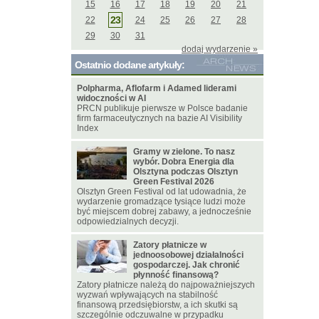
15
16
17
18
19
20
21
23
22
24
25
26
27
28
29
30
31
dodaj wydarzenie »
Ostatnio dodane artykuły:
Polpharma, Aflofarm i Adamed liderami
widoczności w AI
PRCN publikuje pierwsze w Polsce badanie
firm farmaceutycznych na bazie AI Visibility
Index
Gramy w zielone. To nasz
wybór. Dobra Energia dla
Olsztyna podczas Olsztyn
Green Festival 2026
Olsztyn Green Festival od lat udowadnia, że
wydarzenie gromadzące tysiące ludzi może
być miejscem dobrej zabawy, a jednocześnie
odpowiedzialnych decyzji.
Zatory płatnicze w
jednoosobowej działalności
gospodarczej. Jak chronić
płynność finansową?
Zatory płatnicze należą do najpoważniejszych
wyzwań wpływających na stabilność
finansową przedsiębiorstw, a ich skutki są
szczególnie odczuwalne w przypadku