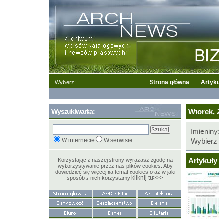
Strona główna
Artyku
Wybierz:
Wyszukiwarka:
Wtorek, 2
Imieniny
W internecie
W serwisie
Wybierz 
Artykuły 
Korzystając z naszej strony wyrażasz zgodę na
wykorzystywanie przez nas plików cookies. Aby
dowiedzieć się więcej na temat cookies oraz w jaki
kliknij tu>>>
sposób z nich korzystamy