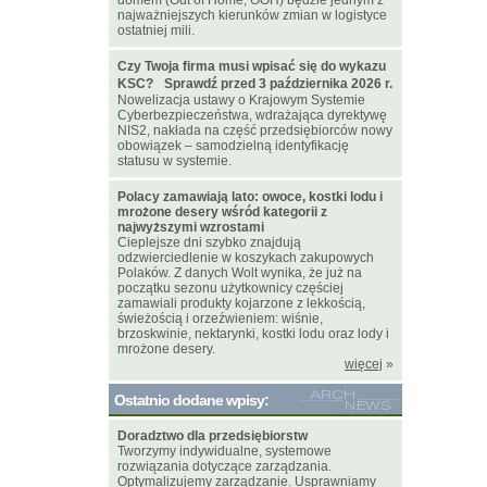
domem (Out of Home, OOH) będzie jednym z
najważniejszych kierunków zmian w logistyce
ostatniej mili.
Czy Twoja firma musi wpisać się do wykazu
KSC? Sprawdź przed 3 października 2026 r.
Nowelizacja ustawy o Krajowym Systemie
Cyberbezpieczeństwa, wdrażająca dyrektywę
NIS2, nakłada na część przedsiębiorców nowy
obowiązek – samodzielną identyfikację
statusu w systemie.
Polacy zamawiają lato: owoce, kostki lodu i
mrożone desery wśród kategorii z
najwyższymi wzrostami
Cieplejsze dni szybko znajdują
odzwierciedlenie w koszykach zakupowych
Polaków. Z danych Wolt wynika, że już na
początku sezonu użytkownicy częściej
zamawiali produkty kojarzone z lekkością,
świeżością i orzeźwieniem: wiśnie,
brzoskwinie, nektarynki, kostki lodu oraz lody i
mrożone desery.
więcej
»
Ostatnio dodane wpisy:
Doradztwo dla przedsiębiorstw
Tworzymy indywidualne, systemowe
rozwiązania dotyczące zarządzania.
Optymalizujemy zarządzanie. Usprawniamy