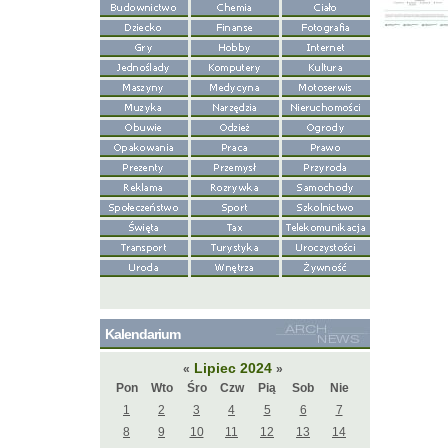
Kalendarium
Lipiec 2024
«
»
Pon
Wto
Śro
Czw
Pią
Sob
Nie
1
2
3
4
5
6
7
8
9
10
11
12
13
14