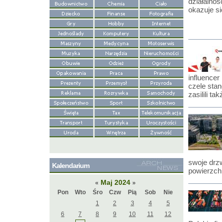
działalnoś
okazuje si
influence
czele sta
zasilili t
swoje drz
Kalendarium
powierzch
Maj 2024
«
»
Pon
Wto
Śro
Czw
Pią
Sob
Nie
1
2
3
4
5
6
7
8
9
10
11
12