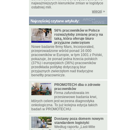
najważniejszych kierunków zmian w logistyce
ostatniej mili.
więcej
»
Najczęściej czytane artykuły:
56% pracowników w Polsce
rozważyłoby zmianę pracy na
taką, która oferuje biuro
przyjazne zwierzętom
Nowe badanie firmy Mars, Incorporated,
przeprowadzone wśród ponad 16 000
pracowników w Europie, w tym 1001 z Polski,
pokazuje, że ponad jedna trzecia polskich
(37%) i europejskich (36%) pracowników
przedkłada politykę dotyczącą biur
przyjaznych zwierzętom nad tradycyjne
benefity pracownicze.
PROMOTECH dba o zdrowie
pracowników
Firma zafundowała im
przesiewowe badania krwi,
których celem jest wczesna diagnostyka
onkologiczna. To już kolejna edycja takich
badań w PROMOTECHU.
Dostawy poza domem nowym
standardem logistyki
Według raportu „Last-Mile