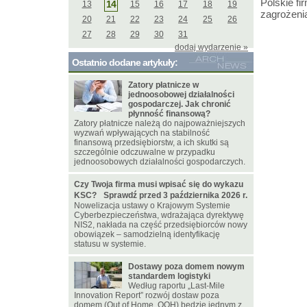
Polskie fi
14
13
15
16
17
18
19
zagrożeni
20
21
22
23
24
25
26
27
28
29
30
31
dodaj wydarzenie »
Ostatnio dodane artykuły:
Zatory płatnicze w
jednoosobowej działalności
gospodarczej. Jak chronić
płynność finansową?
Zatory płatnicze należą do najpoważniejszych
wyzwań wpływających na stabilność
finansową przedsiębiorstw, a ich skutki są
szczególnie odczuwalne w przypadku
jednoosobowych działalności gospodarczych.
Czy Twoja firma musi wpisać się do wykazu
KSC? Sprawdź przed 3 października 2026 r.
Nowelizacja ustawy o Krajowym Systemie
Cyberbezpieczeństwa, wdrażająca dyrektywę
NIS2, nakłada na część przedsiębiorców nowy
obowiązek – samodzielną identyfikację
statusu w systemie.
Dostawy poza domem nowym
standardem logistyki
Według raportu „Last-Mile
Innovation Report” rozwój dostaw poza
domem (Out of Home, OOH) będzie jednym z