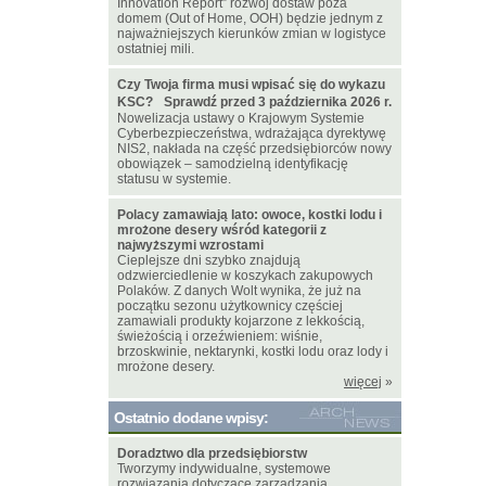
Innovation Report” rozwój dostaw poza
domem (Out of Home, OOH) będzie jednym z
najważniejszych kierunków zmian w logistyce
ostatniej mili.
Czy Twoja firma musi wpisać się do wykazu
KSC? Sprawdź przed 3 października 2026 r.
Nowelizacja ustawy o Krajowym Systemie
Cyberbezpieczeństwa, wdrażająca dyrektywę
NIS2, nakłada na część przedsiębiorców nowy
obowiązek – samodzielną identyfikację
statusu w systemie.
Polacy zamawiają lato: owoce, kostki lodu i
mrożone desery wśród kategorii z
najwyższymi wzrostami
Cieplejsze dni szybko znajdują
odzwierciedlenie w koszykach zakupowych
Polaków. Z danych Wolt wynika, że już na
początku sezonu użytkownicy częściej
zamawiali produkty kojarzone z lekkością,
świeżością i orzeźwieniem: wiśnie,
brzoskwinie, nektarynki, kostki lodu oraz lody i
mrożone desery.
więcej
»
Ostatnio dodane wpisy:
Doradztwo dla przedsiębiorstw
Tworzymy indywidualne, systemowe
rozwiązania dotyczące zarządzania.