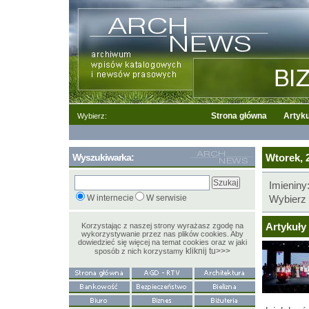
Strona główna
Artyku
Wybierz:
Wyszukiwarka:
Wtorek, 2
Imieniny
W internecie
W serwisie
Wybierz 
Artykuły 
Korzystając z naszej strony wyrażasz zgodę na
wykorzystywanie przez nas plików cookies. Aby
dowiedzieć się więcej na temat cookies oraz w jaki
kliknij tu>>>
sposób z nich korzystamy