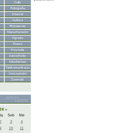
024
»
ią
Sob
Nie
2
3
4
9
10
11