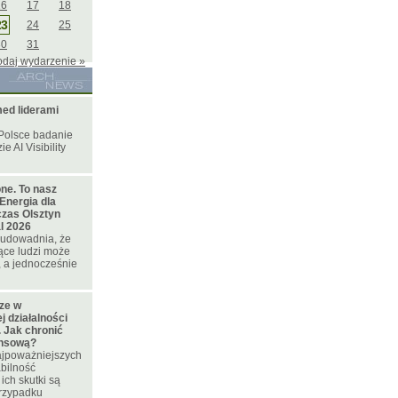
16
17
18
23
24
25
30
31
odaj wydarzenie »
ed liderami
Polsce badanie
e AI Visibility
ne. To nasz
Energia dla
czas Olsztyn
l 2026
t udowadnia, że
ące ludzi może
 a jednocześnie
cze w
 działalności
 Jak chronić
ansową?
najpoważniejszych
bilność
ich skutki są
rzypadku