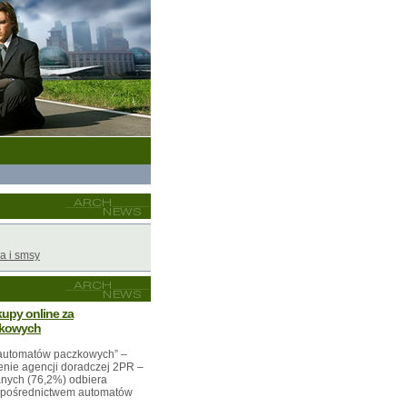
a i smsy
kupy online za
zkowych
automatów paczkowych” –
enie agencji doradczej 2PR –
anych (76,2%) odbiera
a pośrednictwem automatów