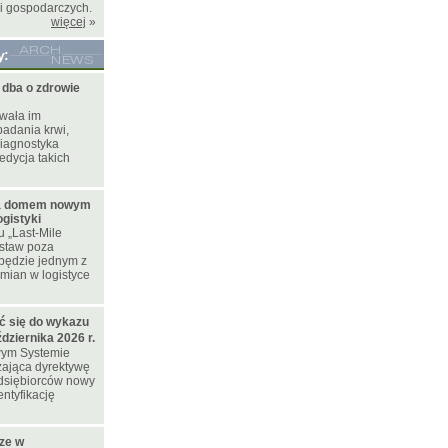
i gospodarczych.
więcej
»
y:
ba o zdrowie
wała im
adania krwi,
diagnostyka
edycja takich
a domem nowym
gistyki
 „Last-Mile
ostaw poza
będzie jednym z
mian w logistyce
ć się do wykazu
ziernika 2026 r.
wym Systemie
ająca dyrektywę
edsiębiorców nowy
ntyfikację
cze w