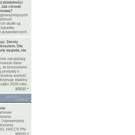
 działalności
 Jak chronić
ansową?
najpoważniejszych
bilność
ich skutki są
rzypadku
i gospodarczych.
uy: Zwroty
 kosztem. Dla
 się wygoda, nie
omie zarządzają
jnowsze dane
ą, że konsumenci
ą produkty o
 średnia wartość
trzymuje stabilny
ątku 2026 roku.
więcej
»
stw
stemowe
dzania.
e. Usprawniamy
drażamy
001, HACCP, PN-
więcej
»