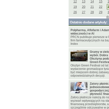
12
13
14
15
19
20
21
22
26
27
28
29
d
Ostatnio dodane artykuły:
Polpharma, Aflofarm i Adam
widoczności w AI
PRCN publikuje pierwsze w 
firm farmaceutycznych na bazi
Index
Gramy w zielo
wybór. Dobra 
Olsztyna pod
Green Festiva
Olsztyn Green Festival od la
wydarzenie gromadzące tysi
być miejscem dobrej zabawy,
odpowiedzialnych decyzji.
Zatory płatni
jednoosobowej
gospodarczej.
płynność fin
Zatory płatnicze należą do 
wyzwań wpływających na sta
finansową przedsiębiorstw, a 
szczególnie odczuwalne w p