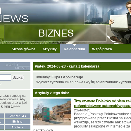
Strona główna
Artykuły
Kalendarium
Współpraca
Piątek, 2024-08-23 - karta z kalendarza:
Imieniny:
Filipa i Apolinarego
Wybierz życzenia imieninowe i wyślij solenizantom:
Życzeni
e
Artykuły z tego dnia:
wyrażasz zgodę na
ików cookies. Aby
Trzy czwarte Polaków odbiera za
cookies oraz w jaki
pośrednictwem automatów pac
kliknij tu>>>
y
2024-08-23
Badanie „Postawy Polaków wobec 
przygotowane przez Biostat na zlec
wskazuje, że trzy czwarte ankietow
produkty zakupione w Internecie z
paczkowych.