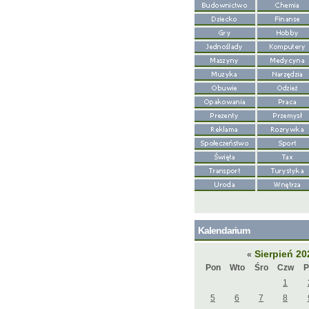
Kalendarium
Sierpień 2
«
Pon
Wto
Śro
Czw
P
1
5
6
7
8