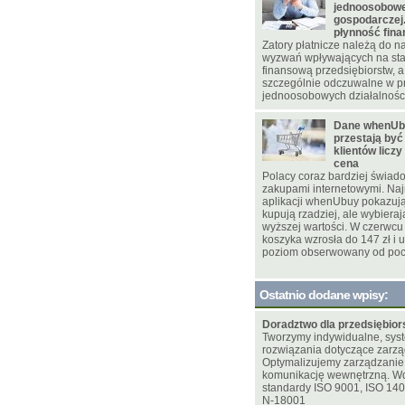
jednoosobowej
gospodarczej.
płynność fin
Zatory płatnicze należą do 
wyzwań wpływających na sta
finansową przedsiębiorstw, a 
szczególnie odczuwalne w p
jednoosobowych działalnośc
Dane whenUb
przestają być
klientów liczy
cena
Polacy coraz bardziej świad
zakupami internetowymi. Na
aplikacji whenUbuy pokazuj
kupują rzadziej, ale wybieraj
wyższej wartości. W czerwcu
koszyka wzrosła do 147 zł i u
poziom obserwowany od pocz
Ostatnio dodane wpisy:
Doradztwo dla przedsiębior
Tworzymy indywidualne, sy
rozwiązania dotyczące zarzą
Optymalizujemy zarządzani
komunikację wewnętrzną. W
standardy ISO 9001, ISO 14
N-18001