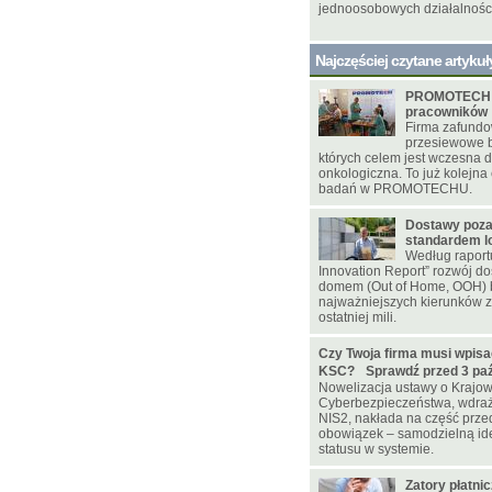
jednoosobowych działalnośc
Najczęściej czytane artykuł
PROMOTECH d
pracowników
Firma zafundo
przesiewowe b
których celem jest wczesna 
onkologiczna. To już kolejna 
badań w PROMOTECHU.
Dostawy poz
standardem lo
Według raportu
Innovation Report” rozwój d
domem (Out of Home, OOH) 
najważniejszych kierunków z
ostatniej mili.
Czy Twoja firma musi wpisa
KSC? Sprawdź przed 3 paźd
Nowelizacja ustawy o Krajo
Cyberbezpieczeństwa, wdraż
NIS2, nakłada na część prz
obowiązek – samodzielną ide
statusu w systemie.
Zatory płatni