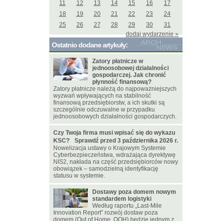
11
12
13
14
15
16
17
18
19
20
21
22
23
24
25
26
27
28
29
30
31
dodaj wydarzenie »
Ostatnio dodane artykuły:
Zatory płatnicze w
jednoosobowej działalności
gospodarczej. Jak chronić
płynność finansową?
Zatory płatnicze należą do najpoważniejszych
wyzwań wpływających na stabilność
finansową przedsiębiorstw, a ich skutki są
szczególnie odczuwalne w przypadku
jednoosobowych działalności gospodarczych.
Czy Twoja firma musi wpisać się do wykazu
KSC? Sprawdź przed 3 października 2026 r.
Nowelizacja ustawy o Krajowym Systemie
Cyberbezpieczeństwa, wdrażająca dyrektywę
NIS2, nakłada na część przedsiębiorców nowy
obowiązek – samodzielną identyfikację
statusu w systemie.
Dostawy poza domem nowym
standardem logistyki
Według raportu „Last-Mile
Innovation Report” rozwój dostaw poza
domem (Out of Home, OOH) będzie jednym z