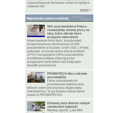
najważniejszych kierunków zmian w logistyce
ostatniej mili.
więcej
»
Najczęściej czytane artykuły:
56% pracowników w Polsce
rozważyłoby zmianę pracy na
taką, która oferuje biuro
przyjazne zwierzętom
Nowe badanie firmy Mars, Incorporated,
przeprowadzone wśród ponad 16 000
pracowników w Europie, w tym 1001 z Polski,
pokazuje, że ponad jedna trzecia polskich
(37%) i europejskich (36%) pracowników
przedkłada politykę dotyczącą biur
przyjaznych zwierzętom nad tradycyjne
benefity pracownicze.
PROMOTECH dba o zdrowie
pracowników
Firma zafundowała im
przesiewowe badania krwi,
których celem jest wczesna diagnostyka
onkologiczna. To już kolejna edycja takich
badań w PROMOTECHU.
Dostawy poza domem nowym
standardem logistyki
Według raportu „Last-Mile