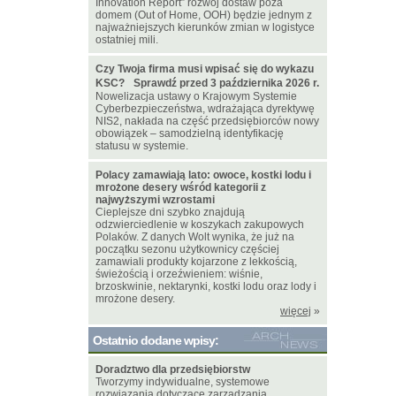
Innovation Report” rozwój dostaw poza
domem (Out of Home, OOH) będzie jednym z
najważniejszych kierunków zmian w logistyce
ostatniej mili.
Czy Twoja firma musi wpisać się do wykazu
KSC? Sprawdź przed 3 października 2026 r.
Nowelizacja ustawy o Krajowym Systemie
Cyberbezpieczeństwa, wdrażająca dyrektywę
NIS2, nakłada na część przedsiębiorców nowy
obowiązek – samodzielną identyfikację
statusu w systemie.
Polacy zamawiają lato: owoce, kostki lodu i
mrożone desery wśród kategorii z
najwyższymi wzrostami
Cieplejsze dni szybko znajdują
odzwierciedlenie w koszykach zakupowych
Polaków. Z danych Wolt wynika, że już na
początku sezonu użytkownicy częściej
zamawiali produkty kojarzone z lekkością,
świeżością i orzeźwieniem: wiśnie,
brzoskwinie, nektarynki, kostki lodu oraz lody i
mrożone desery.
więcej
»
Ostatnio dodane wpisy:
Doradztwo dla przedsiębiorstw
Tworzymy indywidualne, systemowe
rozwiązania dotyczące zarządzania.