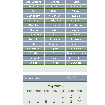
Kalendarium
Maj 2026
«
»
Pon
Wto
Śro
Czw
Pią
Sob
Nie
1
2
3
10
4
5
6
7
8
9