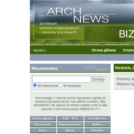
Strona główna
Artyku
Wybierz:
Wyszukiwarka:
Niedziela, 
Imieniny:
I
Wybierz ży
W internecie
W serwisie
Korzystając z naszej strony wyrażasz zgodę na
wykorzystywanie przez nas plików cookies. Aby
dowiedzieć się więcej na temat cookies oraz w jaki
kliknij tu>>>
sposób z nich korzystamy