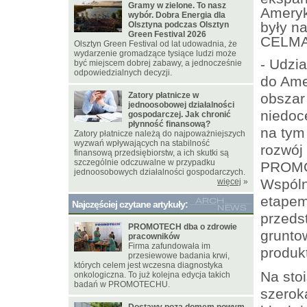
Gramy w zielone. To nasz
Ameryk
wybór. Dobra Energia dla
były na
Olsztyna podczas Olsztyn
Green Festival 2026
CELMA
Olsztyn Green Festival od lat udowadnia, że
wydarzenie gromadzące tysiące ludzi może
- Udzi
być miejscem dobrej zabawy, a jednocześnie
odpowiedzialnych decyzji.
do Ame
Zatory płatnicze w
obszar
jednoosobowej działalności
niedoc
gospodarczej. Jak chronić
płynność finansową?
na tym
Zatory płatnicze należą do najpoważniejszych
wyzwań wpływających na stabilność
rozwój
finansową przedsiębiorstw, a ich skutki są
szczególnie odczuwalne w przypadku
PROMOT
jednoosobowych działalności gospodarczych.
Wspóln
więcej
»
etapem
Najczęściej czytane artykuły:
przeds
PROMOTECH dba o zdrowie
grunto
pracowników
Firma zafundowała im
produ
przesiewowe badania krwi,
których celem jest wczesna diagnostyka
Na sto
onkologiczna. To już kolejna edycja takich
badań w PROMOTECHU.
szerok