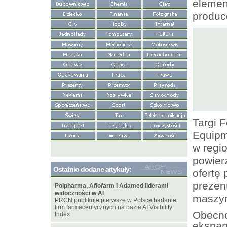
elemen
produc
Targi 
Equipm
w regi
powier
Ostatnio dodane artykuły:
ofertę
prezen
Polpharma, Aflofarm i Adamed liderami
widoczności w AI
maszyn
PRCN publikuje pierwsze w Polsce badanie
firm farmaceutycznych na bazie AI Visibility
Obecno
Index
ekspan