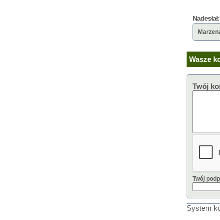
Nadesłał:
Marzen
Wasze ko
Twój ko
Twój podp
System ko