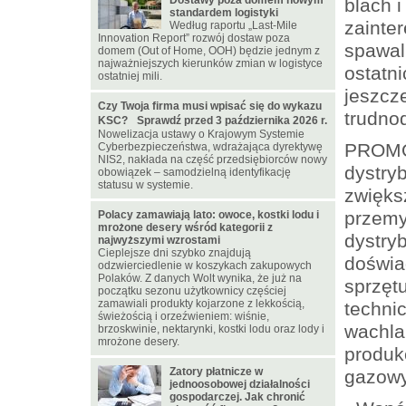
Dostawy poza domem nowym
blach i
standardem logistyki
zainte
Według raportu „Last-Mile
Innovation Report” rozwój dostaw poza
spawal
domem (Out of Home, OOH) będzie jednym z
najważniejszych kierunków zmian w logistyce
ostatni
ostatniej mili.
jeszcz
Czy Twoja firma musi wpisać się do wykazu
trudno
KSC? Sprawdź przed 3 października 2026 r.
Nowelizacja ustawy o Krajowym Systemie
PROMOT
Cyberbezpieczeństwa, wdrażająca dyrektywę
NIS2, nakłada na część przedsiębiorców nowy
dystryb
obowiązek – samodzielną identyfikację
statusu w systemie.
zwięks
przemy
Polacy zamawiają lato: owoce, kostki lodu i
mrożone desery wśród kategorii z
dystry
najwyższymi wzrostami
Cieplejsze dni szybko znajdują
doświa
odzwierciedlenie w koszykach zakupowych
Polaków. Z danych Wolt wynika, że już na
sprzęt
początku sezonu użytkownicy częściej
zamawiali produkty kojarzone z lekkością,
techni
świeżością i orzeźwieniem: wiśnie,
wachla
brzoskwinie, nektarynki, kostki lodu oraz lody i
mrożone desery.
produk
Zatory płatnicze w
gazowy
jednoosobowej działalności
gospodarczej. Jak chronić