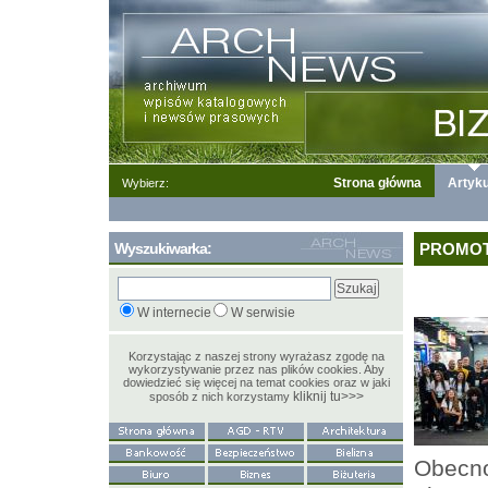
Strona główna
Artyku
Wybierz:
Wyszukiwarka:
PROMOTEC
W internecie
W serwisie
Korzystając z naszej strony wyrażasz zgodę na
wykorzystywanie przez nas plików cookies. Aby
dowiedzieć się więcej na temat cookies oraz w jaki
kliknij tu>>>
sposób z nich korzystamy
Obecno