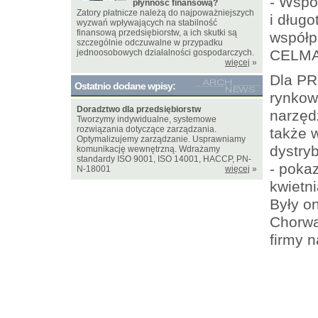
- Wspó
płynność finansową?
Zatory płatnicze należą do najpoważniejszych
i dług
wyzwań wpływających na stabilność
finansową przedsiębiorstw, a ich skutki są
współp
szczególnie odczuwalne w przypadku
CELMAR
jednoosobowych działalności gospodarczych.
więcej
»
Dla PR
Ostatnio dodane wpisy:
rynkowe
Doradztwo dla przedsiębiorstw
narzęd
Tworzymy indywidualne, systemowe
rozwiązania dotyczące zarządzania.
także w
Optymalizujemy zarządzanie. Usprawniamy
dystryb
komunikację wewnętrzną. Wdrażamy
standardy ISO 9001, ISO 14001, HACCP, PN-
- poka
N-18001
więcej
»
kwietn
Były o
Chorwa
firmy 