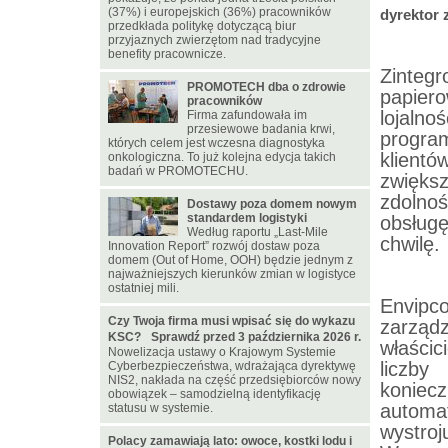
(37%) i europejskich (36%) pracowników
dyrektor 
przedkłada politykę dotyczącą biur
przyjaznych zwierzętom nad tradycyjne
benefity pracownicze.
Zinteg
PROMOTECH dba o zdrowie
papie
pracowników
lojaln
Firma zafundowała im
przesiewowe badania krwi,
progra
których celem jest wczesna diagnostyka
klient
onkologiczna. To już kolejna edycja takich
badań w PROMOTECHU.
zwięks
zdolno
Dostawy poza domem nowym
standardem logistyki
obsługę
Według raportu „Last-Mile
chwilę.
Innovation Report” rozwój dostaw poza
domem (Out of Home, OOH) będzie jednym z
najważniejszych kierunków zmian w logistyce
ostatniej mili.
Envipco
Czy Twoja firma musi wpisać się do wykazu
zarząd
KSC? Sprawdź przed 3 października 2026 r.
właścic
Nowelizacja ustawy o Krajowym Systemie
liczby
Cyberbezpieczeństwa, wdrażająca dyrektywę
NIS2, nakłada na część przedsiębiorców nowy
koniec
obowiązek – samodzielną identyfikację
automa
statusu w systemie.
wystro
Polacy zamawiają lato: owoce, kostki lodu i