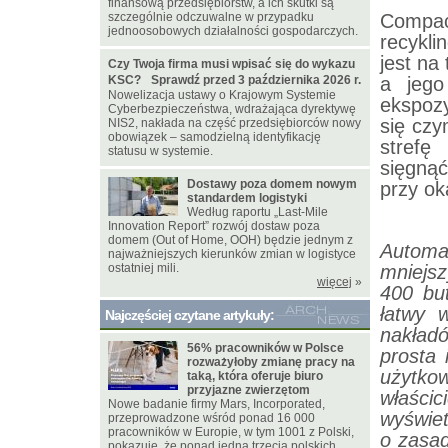
finansową przedsiębiorstw, a ich skutki są
szczególnie odczuwalne w przypadku
Compac
jednoosobowych działalności gospodarczych.
recykli
jest na 
Czy Twoja firma musi wpisać się do wykazu
KSC? Sprawdź przed 3 października 2026 r.
a jego
Nowelizacja ustawy o Krajowym Systemie
ekspozy
Cyberbezpieczeństwa, wdrażająca dyrektywę
się czy
NIS2, nakłada na część przedsiębiorców nowy
obowiązek – samodzielną identyfikację
strefę
statusu w systemie.
sięgną
Dostawy poza domem nowym
przy ok
standardem logistyki
Według raportu „Last-Mile
Innovation Report” rozwój dostaw poza
domem (Out of Home, OOH) będzie jednym z
Autom
najważniejszych kierunków zmian w logistyce
ostatniej mili.
mniejsz
więcej
»
400 but
łatwy 
Najczęściej czytane artykuły:
nakład
56% pracowników w Polsce
prosta 
rozważyłoby zmianę pracy na
użytko
taką, która oferuje biuro
przyjazne zwierzętom
właści
Nowe badanie firmy Mars, Incorporated,
wyświet
przeprowadzone wśród ponad 16 000
pracowników w Europie, w tym 1001 z Polski,
o zasa
pokazuje, że ponad jedna trzecia polskich