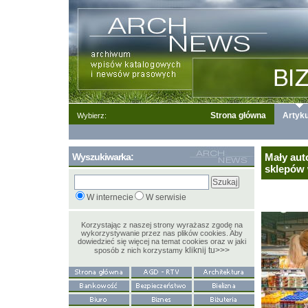
Strona główna
Artyku
Wybierz:
Wyszukiwarka:
Mały aut
sklepów 
W internecie
W serwisie
Korzystając z naszej strony wyrażasz zgodę na
wykorzystywanie przez nas plików cookies. Aby
dowiedzieć się więcej na temat cookies oraz w jaki
kliknij tu>>>
sposób z nich korzystamy