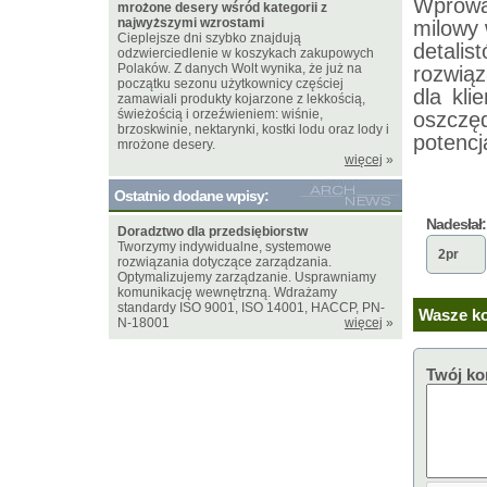
Wprowa
mrożone desery wśród kategorii z
najwyższymi wzrostami
milowy 
Cieplejsze dni szybko znajdują
detalis
odzwierciedlenie w koszykach zakupowych
Polaków. Z danych Wolt wynika, że już na
rozwią
początku sezonu użytkownicy częściej
dla kli
zamawiali produkty kojarzone z lekkością,
świeżością i orzeźwieniem: wiśnie,
oszcz
brzoskwinie, nektarynki, kostki lodu oraz lody i
potenc
mrożone desery.
więcej
»
Ostatnio dodane wpisy:
Nadesłał:
Doradztwo dla przedsiębiorstw
Tworzymy indywidualne, systemowe
2pr
rozwiązania dotyczące zarządzania.
Optymalizujemy zarządzanie. Usprawniamy
komunikację wewnętrzną. Wdrażamy
standardy ISO 9001, ISO 14001, HACCP, PN-
Wasze ko
N-18001
więcej
»
Twój ko