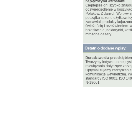
najwyższymi wzrostami
Cieplejsze dni szybko znajdu
odzwierciedlenie w koszyka
Polaków. Z danych Wolt wynik
początku sezonu użytkownicy
zamawiali produkty kojarzone
świeżością i orzeźwieniem: w
brzoskwinie, nektarynki, kostk
mrożone desery.
Ostatnio dodane wpisy:
Doradztwo dla przedsiębior
Tworzymy indywidualne, sy
rozwiązania dotyczące zarzą
Optymalizujemy zarządzani
komunikację wewnętrzną. W
standardy ISO 9001, ISO 14
N-18001