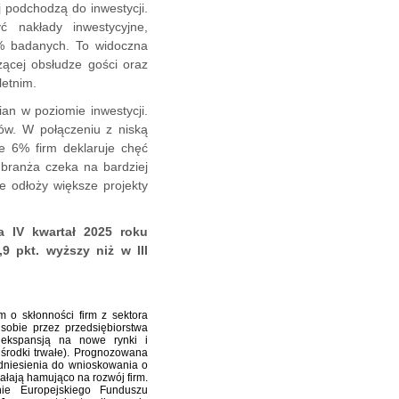
j podchodzą do inwestycji.
ć nakłady inwestycyjne,
6% badanych. To widoczna
żącej obsłudze gości oraz
letnim.
an w poziomie inwestycji.
ów. W połączeniu z niską
e 6% firm deklaruje chęć
 branża czeka na bardziej
 odłoży większe projekty
 IV kwartał 2025 roku
9 pkt. wyższy niż w III
 o skłonności firm z sektora
sobie przez przedsiębiorstwa
 ekspansją na nowe rynki i
 środki trwałe). Prognozowana
dniesienia do wnioskowania o
ałają hamująco na rozwój firm.
ie Europejskiego Funduszu