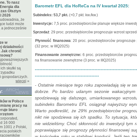
ne. To nasz
Barometr EFL dla HoReCa na IV kwartał 2025:
Energia dla
czas Olsztyn
·
Subindeks: 53,7 pkt.
(+0,7 pkt. kw./kw.)
l 2026
t udowadnia, że
·
Inwestycje:
7,5 proc. przedsiębiorców planuje większe inwesty
ące ludzi może
 a jednocześnie
·
Sprzedaż
: 29 proc. przedsiębiorców prognozuje wzrost sprzed
·
Płynność finansowa
: 20 proc. przedsiębiorców prognozuje
cze w
(32 proc. w IIIQ2025)
 działalności
 Jak chronić
·
Finansowanie zewnętrzne:
6 proc. przedsiębiorców progno
ansową?
najpoważniejszych
na finansowanie zewnętrzne (3 proc. w IIIQ2025)
bilność
ich skutki są
------------------------------------------------------------------
rzypadku
------------------------------------------
i gospodarczych.
więcej
»
- Ostatnie miesiące tego roku zapowiadają się w 
y:
dobrze. Po bardzo udanym sezonie wakacyjnym ho
spodziewają się dalszego, umiarkowanego wzrost
ków w Polsce
subindeks Barometru EFL osiągnął najwyższy wyni
zmianę pracy na
eruje biuro
Warto podkreślić, że 29% przedsiębiorców progno
ierzętom
nikt nie spodziewa się ich spadku. To sytuacja, kt
corporated,
d 16 000
nie widzieliśmy. Choć skłonność do inwestycji tym 
m 1001 z Polski,
poprawiające się prognozy płynności finansowej su
ecia polskich
 pracowników
w końcówkę roku w stabilnej kondycji. Jeśli ten tr