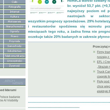
HoReCa wzrósł czwarty raz
br. wyniósł 53,7 pkt. (+0,
najwyższy poziom od p
nastrojach w sekto
wszystkim prognozy sprzedażowe. 29% hotelarz
i restauratorów spodziewa się wzrostu pr
miesiącach tego roku, a żadna firma nie prog
oczekuje także 20% badanych w zakresie płynnoś
Przeczytaj 
Firmy tra
ruszają z
EFL i Cred
„Strażak 
Truck Car
ciągniki
Floty pod 
chce więc
ed liderami
elektryki 
Polsce badanie
e AI Visibility
------------------------------------------------------------------
------------------------------------------