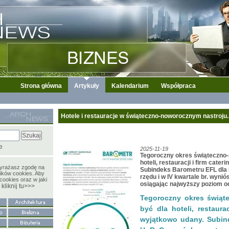
Strona główna
Artykuły
Kalendarium
Współpraca
Hotele i restauracje w świąteczno-noworocznym nastroju.
e
2025-11-19
Tegoroczny okres świąteczno
hoteli, restauracji i firm cat
wyrażasz zgodę na
Subindeks Barometru EFL dla 
ików cookies. Aby
rzędu i w IV kwartale br. wyniósł
cookies oraz w jaki
osiągając najwyższy poziom od
kliknij tu>>>
y
Tegoroczny okres świąt
być dla hoteli, restaura
wyjątkowo udany. Subin