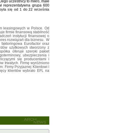
Jego uczestnicy to mikro, małe
iał reprezentatywna grupa 600
była się od 1 do 22 września
irm leasingowych w Polsce. Od
uje firmie finansową stabilność
dczeń instytucji finansowej o
es rozwiązań dla biznesu.
W
 faktoringowa Eurofactor oraz
dów użytkowych stworzony z
ółka oferuje szeroki pakiet
ugoterminowy, ubezpieczenia i
liczącymi się producentami i
w trwałych. Firmę wyróżniono
: Firmy Przyjaznej Klientowi i
ięcy klientów wybrało EFL na