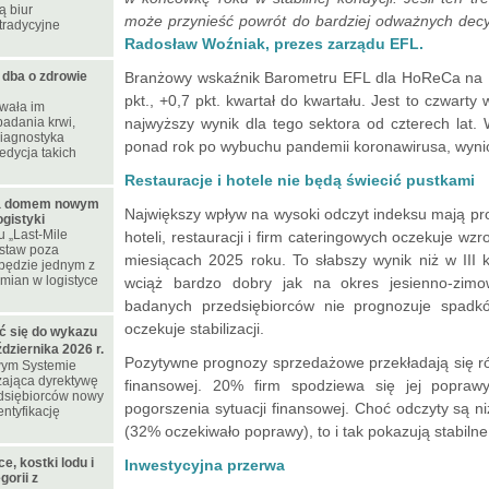
ą biur
może przynieść powrót do bardziej odważnych decy
tradycyjne
Radosław Woźniak, prezes zarządu EFL.
ba o zdrowie
Branżowy wskaźnik Barometru EFL dla HoReCa na IV
pkt., +0,7 pkt. kwartał do kwartału. Jest to czwarty
wała im
adania krwi,
najwyższy wynik dla tego sektora od czterech lat. 
diagnostyka
ponad rok po wybuchu pandemii koronawirusa, wynió
edycja takich
Restauracje i hotele nie będą świecić pustkami
a domem nowym
Największy wpływ na wysoki odczyt indeksu mają p
gistyki
 „Last-Mile
hoteli, restauracji i firm cateringowych oczekuje wz
ostaw poza
miesiącach 2025 roku. To słabszy wynik niż w III k
będzie jednym z
mian w logistyce
wciąż bardzo dobry jak na okres jesienno-zim
badanych przedsiębiorców nie prognozuje spad
oczekuje stabilizacji.
ć się do wykazu
ziernika 2026 r.
Pozytywne prognozy sprzedażowe przekładają się r
wym Systemie
ająca dyrektywę
finansowej. 20% firm spodziewa się jej poprawy
edsiębiorców nowy
pogorszenia sytuacji finansowej. Choć odczyty są ni
ntyfikację
(32% oczekiwało poprawy), to i tak pokazują stabilne
e, kostki lodu i
Inwestycyjna przerwa
orii z