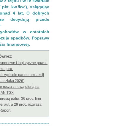
 z rzędu i w IV kwartale
7 pkt. kw./kw.), osiągając
onad 4 lat. O dobrych
rze decydują przede
y
zychodów w ostatnich
nozuje spadków. Poprawy
ci finansowej.
również:
nsportowe i logistyczne powoli
 miejsca.
it Agricole partnerami akcji
na szlaku 2026”
e rusza z nową ofertą na
 MAN TGX
presją paliw. 36 proc. firm
ej aut, a 29 proc. rozważa
[Raport]
----------------------------------