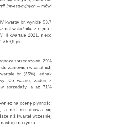
zji inwestycyjnych
– mówi
 kwartał br. wyniósł 53,7
 wzrost wskaźnika z rzędu i
W III kwartale 2021, nieco
sł 59,9 pkt.
rognozy sprzedażowe. 29%
rostu zamówień w ostatnich
wartale br. (35%), jednak
owy. Co ważne, żaden z
ków sprzedaży, a aż 71%
ównież na ocenę płynności
, a nikt nie obawia się
ższe niż kwartał wcześniej
 nastroje na rynku.