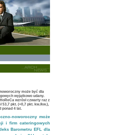
-noworoczny może być dla
eringowych wyjątkowo udany.
HoReCa wzrósł czwarty raz z
 53,7 pkt. (+0,7 pkt. kw./kw.),
 ponad 4 lat.
eczno-noworoczny może
cji i firm cateringowych
deks Barometru EFL dla