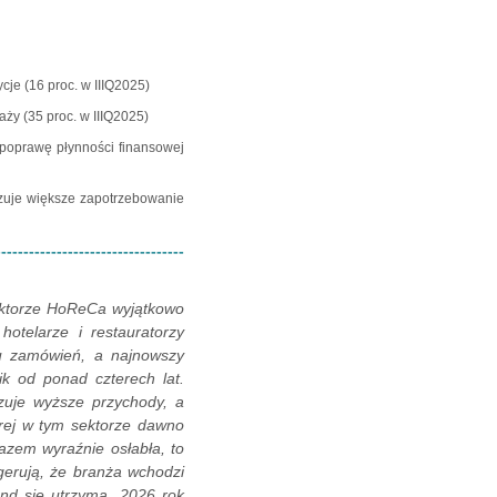
cje (16 proc. w IIIQ2025)
aży (35 proc. w IIIQ2025)
 poprawę płynności finansowej
zuje większe zapotrzebowanie
----------------------------------
sektorze HoReCa wyjątkowo
telarze i restauratorzy
u zamówień, a najnowszy
k od ponad czterech lat.
zuje wyższe przychody, a
órej w tym sektorze dawno
razem wyraźnie osłabła, to
gerują, że branża wchodzi
end się utrzyma, 2026 rok