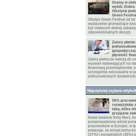
Gramy w zielo
wybór. Dobra 
Olsztyna pod
Green Festiva
Olsztyn Green Festival od la
wydarzenie gromadzące tysi
być miejscem dobrej zabawy,
odpowiedzialnych decyzji.
Zatory płatni
jednoosobowej
gospodarczej.
płynność fin
Zatory płatnicze należą do 
wyzwań wpływających na sta
finansową przedsiębiorstw, a 
szczególnie odczuwalne w p
jednoosobowych działalnośc
Najczęściej czytane artykuł
56% pracowni
rozważyłoby 
taką, która of
przyjazne zw
Nowe badanie firmy Mars, In
przeprowadzone wśród pona
pracowników w Europie, w ty
pokazuje, że ponad jedna trz
(37%) i europejskich (36%)