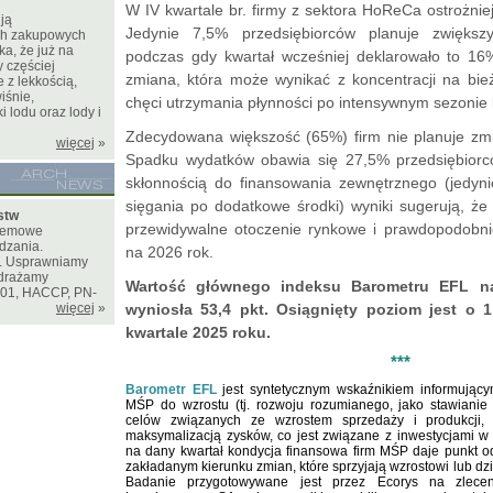
W IV kwartale br. firmy z sektora HoReCa ostrożnie
ją
Jedynie 7,5% przedsiębiorców planuje zwiększy
ch zakupowych
a, że już na
podczas gdy kwartał wcześniej deklarowało to 1
 częściej
zmiana, która może wynikać z koncentracji na bie
 z lekkością,
iśnie,
chęci utrzymania płynności po intensywnym sezonie 
i lodu oraz lody i
Zdecydowana większość (65%) firm nie planuje zmi
więcej
»
Spadku wydatków obawia się 27,5% przedsiębiorc
skłonnością do finansowania zewnętrznego (jedyni
sięgania po dodatkowe środki) wyniki sugerują, że
stw
przewidywalne otoczenie rynkowe i prawdopodobnie
stemowe
dzania.
na 2026 rok.
e. Usprawniamy
drażamy
Wartość głównego indeksu Barometru EFL na
001, HACCP, PN-
więcej
»
wyniosła 53,4 pkt. Osiągnięty poziom jest o 1,
kwartale 2025 roku.
***
Barometr EFL
jest syntetycznym wskaźnikiem informującym
MŚP do wzrostu (tj. rozwoju rozumianego, jako stawianie 
celów związanych ze wzrostem sprzedaży i produkcji,
maksymalizacją zysków, co jest związane z inwestycjami w
na dany kwartał kondycja finansowa firm MŚP daje punkt o
zakładanym kierunku zmian, które sprzyjają wzrostowi lub dzi
Badanie przygotowywane jest przez Ecorys na zlecen