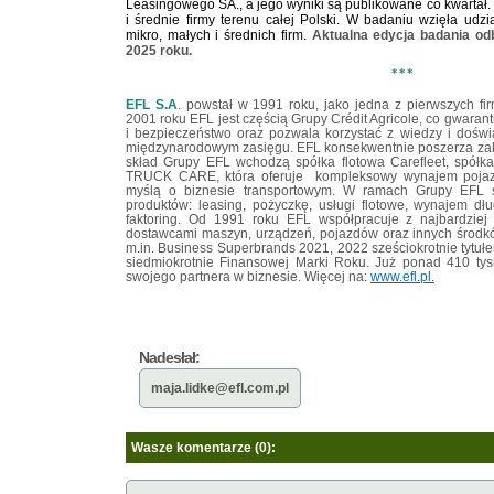
Leasingowego SA., a jego wyniki są publikowane co kwartał. 
i średnie firmy terenu całej Polski. W badaniu wzięła udz
mikro, małych i średnich firm.
Aktualna edycja badania od
2025 roku.
***
EFL S.A
. powstał w 1991 roku, jako jedna z pierwszych f
2001 roku EFL jest częścią Grupy Crédit Agricole, co gwarant
i bezpieczeństwo oraz pozwala korzystać z wiedzy i doświa
międzynarodowym zasięgu. EFL konsekwentnie poszerza zakr
skład Grupy EFL wchodzą spółka flotowa Carefleet, spółka
TRUCK CARE, która oferuje
kompleksowy wynajem pojaz
myślą o biznesie transportowym. W ramach Grupy EFL sp
produktów: leasing, pożyczkę, usługi flotowe, wynajem dł
faktoring. Od 1991 roku EFL współpracuje z najbardziej 
dostawcami maszyn, urządzeń, pojazdów oraz innych środkó
m.in. Business Superbrands 2021, 2022 sześciokrotnie tytułem
siedmiokrotnie Finansowej Marki Roku. Już ponad 410 tys
swojego partnera w biznesie. Więcej na:
www.efl.pl.
Nadesłał:
maja.lidke@efl.com.pl
Wasze komentarze (0):