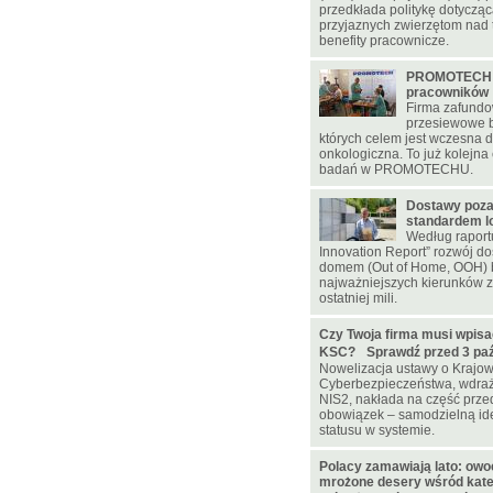
przedkłada politykę dotycząc
przyjaznych zwierzętom nad 
benefity pracownicze.
PROMOTECH d
pracowników
Firma zafundo
przesiewowe b
których celem jest wczesna 
onkologiczna. To już kolejna 
badań w PROMOTECHU.
Dostawy poz
standardem lo
Według raportu
Innovation Report” rozwój d
domem (Out of Home, OOH) 
najważniejszych kierunków z
ostatniej mili.
Czy Twoja firma musi wpisa
KSC? Sprawdź przed 3 paźd
Nowelizacja ustawy o Krajo
Cyberbezpieczeństwa, wdraż
NIS2, nakłada na część prz
obowiązek – samodzielną ide
statusu w systemie.
Polacy zamawiają lato: owoc
mrożone desery wśród kateg