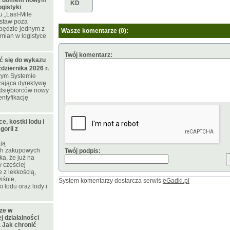
a domem nowym
KD
gistyki
 „Last-Mile
ostaw poza
będzie jednym z
Wasze komentarze (0):
mian w logistyce
Twój komentarz:
ć się do wykazu
ziernika 2026 r.
wym Systemie
ająca dyrektywę
edsiębiorców nowy
ntyfikację
e, kostki lodu i
orii z
ją
ch zakupowych
Twój podpis:
a, że już na
 częściej
 z lekkością,
iśnie,
System komentarzy dostarcza serwis
eGadki.pl
i lodu oraz lody i
cze w
 działalności
 Jak chronić