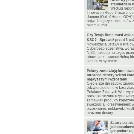
Dostawy poz
standardem lo
Według raportu
Innovation Report” rozwój d
domem (Out of Home, OOH) 
najważniejszych kierunków z
ostatniej mili.
Czy Twoja firma musi wpisa
KSC? Sprawdź przed 3 paźd
Nowelizacja ustawy o Krajo
Cyberbezpieczeństwa, wdraż
NIS2, nakłada na część prz
obowiązek – samodzielną ide
statusu w systemie.
Polacy zamawiają lato: owoc
mrożone desery wśród kateg
najwyższymi wzrostami
Cieplejsze dni szybko znajdu
odzwierciedlenie w koszyka
Polaków. Z danych Wolt wynik
początku sezonu użytkownicy
zamawiali produkty kojarzone
świeżością i orzeźwieniem: w
brzoskwinie, nektarynki, kostk
mrożone desery.
Zatory płatni
jednoosobowej
gospodarczej.