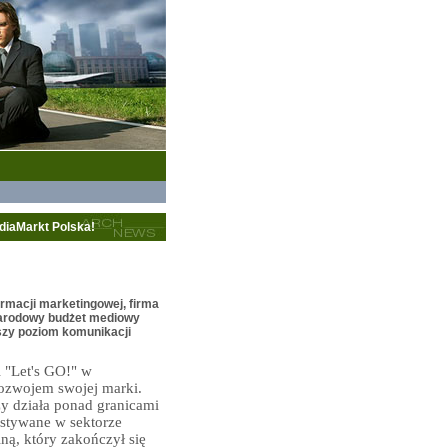
diaMarkt Polska!
macji marketingowej, firma
ynarodowy budżet mediowy
ższy poziom komunikacji
 "Let's GO!" w
 rozwojem swojej marki.
zy działa ponad granicami
stywane w sektorze
ą, który zakończył się