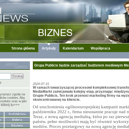
Strona główna
Artykuły
Kalendarium
Współpraca
Grupa Publicis będzie zarządzać budżetem mediowym Me
e
2024-07-15
W ramach towarzyszącej procesowi kompleksowej transfor
MediaMarkt zainicjowała kolejny etap, przyznając międz
wyrażasz zgodę na
Grupie Publicis. Ten krok przenosi marketing firmy na wy
ików cookies. Aby
skoncentrowanej na kliencie.
cookies oraz w jaki
kliknij tu>>>
y
Od uruchomienia ogólnoeuropejskiej kampanii marki
październiku 2022 r., firma nieustannie pracuje nad
Teraz, z nową agencją medialną, która po raz pierws
państw, pełne możliwości mają być również wykorzy
mediów. Proces przetargowy na nową agencję medialn