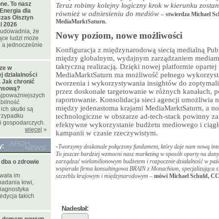
ne. To nasz
Teraz robimy kolejny logiczny krok w kierunku zost
Energia dla
również w odniesieniu do mediów
–
stwierdza Michael 
czas Olsztyn
MediaMarktSaturn.
l 2026
t udowadnia, że
Nowy poziom, nowe możliwości
ące ludzi może
 a jednocześnie
Konfiguracja z międzynarodową siecią medialną Pu
między globalnym, wydajnym zarządzaniem mediami,
taktyczną realizacją. Dzięki nowej platformie oparte
cze w
MediaMarktSaturn ma możliwość pełnego wykorzysta
 działalności
 Jak chronić
tworzenia i wykorzystywania insightów do zoptyma
ansową?
przez doskonałe targetowanie w różnych kanałach, p
najpoważniejszych
raportowanie. Konsolidacja sieci agencji umożliwi
bilność
między jedenastoma krajami MediaMarktSaturn, a n
ich skutki są
rzypadku
technologiczne w obszarze ad-tech-stack powinny za
i gospodarczych.
efektywne wykorzystanie budżetu mediowego i ciąg
więcej
»
kampanii w czasie rzeczywistym.
y:
-
Tworzymy doskonale połączony fundament, który daje nam nową intel
To jeszcze bardziej wzmocni nasz marketing w sposób oparty na dan
zarządzać wielomilionowym budżetem i rozpocznie działalność w paź
ba o zdrowie
wspierała firma konsultingowa BRAIN z Monachium, specjalizująca 
wała im
szczeblu krajowym i międzynarodowym –
mówi Michael Schuld, 
adania krwi,
diagnostyka
edycja takich
Nadesłał: