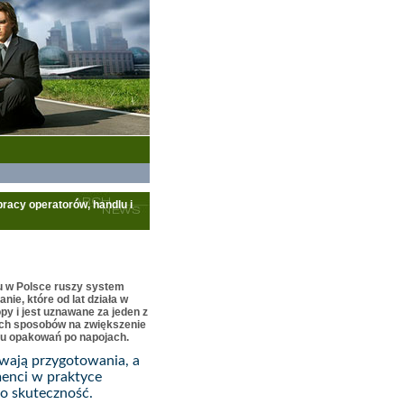
racy operatorów, handlu i
u w Polsce ruszy system
nie, które od lat działa w
py i jest uznawane za jeden z
ych sposobów na zwiększenie
gu opakowań po napojach.
wają przygotowania, a
menci w praktyce
go skuteczność.