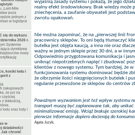
a domem nowym
wyjaśnią zasady systemu i pokażą, że jego działa
gistyki
realny efekt środowiskowy. Brak wiedzy może pr
 „Last-Mile
zniechęcenia, a zaufanie obywateli jest pods
ostaw poza
będzie jednym z
zwrotu opakowań.
mian w logistyce
Nie można zapominać, że na „pierwszej linii fron
ć się do wykazu
pracownicy sklepów. To oni będą tłumaczyć kli
ziernika 2026 r.
wym Systemie
butelka jest objęta kaucją, a inna nie oraz dlacz
ająca dyrektywę
ważny w jednym sklepie przez 30 dni, a w innym
edsiębiorców nowy
Odpowiednio przygotowana komunikacja i jasn
ntyfikację
uniknąć niepotrzebnych napięć i zbudować po
klientów z nowego systemu. Tym bardziej, że w
e, kostki lodu i
funkcjonowania systemu dominować będzie zbió
orii z
że olbrzymie ilości niezgnięcionych butelek i p
regulanie przewożone ze sklepów do centrów zl
ją
ch zakupowych
a, że już na
 częściej
Poważnym wyzwaniem jest też wpływ systemu na 
 z lekkością,
iśnie,
transport muszą być zaplanowane tak, aby unikać
i lodu oraz lody i
minimalizować emisję. Wciąż brakuje szerokiej ka
pierwsze informacje dopiero docierają do konsu
.
Agata Juzyk
cze w
 działalności
 Jak chronić