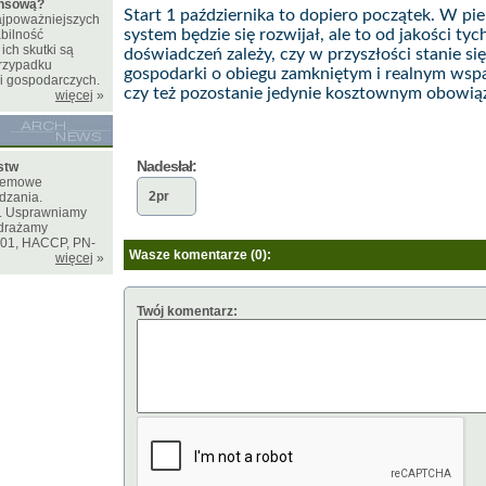
ansową?
Start 1 października to dopiero początek. W p
najpoważniejszych
system będzie się rozwijał, ale to od jakości ty
bilność
ich skutki są
doświadczeń zależy, czy w przyszłości stanie s
rzypadku
gospodarki o obiegu zamkniętym i realnym wspa
i gospodarczych.
czy też pozostanie jedynie kosztownym obowiązk
więcej
»
Nadesłał:
stw
stemowe
2pr
dzania.
e. Usprawniamy
drażamy
001, HACCP, PN-
Wasze komentarze (0):
więcej
»
Twój komentarz: