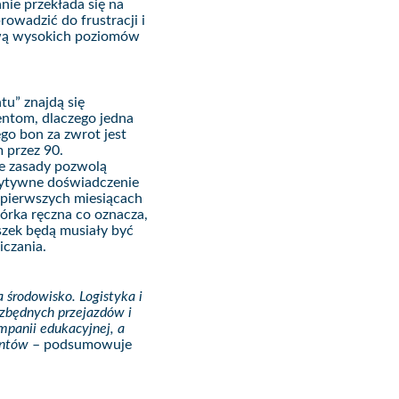
nie przekłada się na
owadzić do frustracji i
tawą wysokich poziomów
tu” znajdą się
entom, dlaczego jedna
ego bon za zwrot jest
 przez 90.
e zasady pozwolą
zytywne doświadczenie
 pierwszych miesiącach
rka ręczna co oznacza,
uszek będą musiały być
iczania.
środowisko. Logistyka i
 zbędnych przejazdów i
mpanii edukacyjnej, a
mentów
– podsumowuje