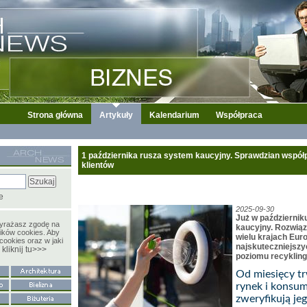
Strona główna
Artykuły
Kalendarium
Współpraca
1 października rusza system kaucyjny. Sprawdzian współp
klientów
e
2025-09-30
Już w październik
wyrażasz zgodę na
kaucyjny. Rozwiąza
ików cookies. Aby
wielu krajach Euro
cookies oraz w jaki
najskuteczniejsz
kliknij tu>>>
y
poziomu recyklin
Od miesięcy tr
rynek i konsu
zweryfikują je