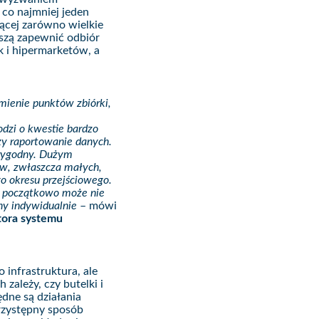
co najmniej jeden
ącej zarówno wielkie
uszą zapewnić odbiór
 i hipermarketów, a
ienie punktów zbiórki,
dzi o kwestie bardzo
czy raportowanie danych.
arygodny. Dużym
ów, zwłaszcza małych,
o okresu przejściowego.
ć początkowo może nie
any indywidualnie
– mówi
tora systemu
 infrastruktura, ale
zależy, czy butelki i
ędne są działania
rzystępny sposób