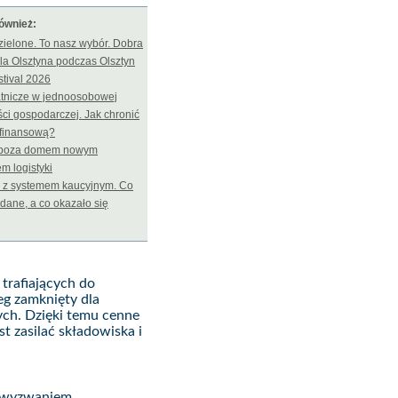
również:
ielone. To nasz wybór. Dobra
la Olsztyna podczas Olsztyn
tival 2026
atnicze w jednoosobowej
ści gospodarczej. Jak chronić
 finansową?
 poza domem nowym
m logistyki
k z systemem kaucyjnym. Co
dane, a co okazało się
trafiających do
eg zamknięty dla
ych. Dzięki temu cenne
t zasilać składowiska i
t wyzwaniem