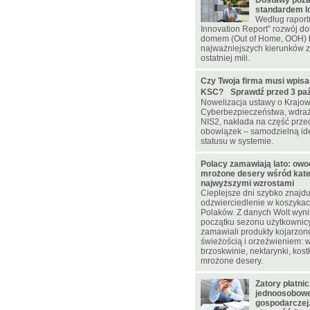
Dostawy poz
standardem lo
Według raportu
Innovation Report” rozwój d
domem (Out of Home, OOH) 
najważniejszych kierunków z
ostatniej mili.
Czy Twoja firma musi wpisa
KSC? Sprawdź przed 3 paźd
Nowelizacja ustawy o Krajo
Cyberbezpieczeństwa, wdraż
NIS2, nakłada na część prz
obowiązek – samodzielną ide
statusu w systemie.
Polacy zamawiają lato: owoc
mrożone desery wśród kateg
najwyższymi wzrostami
Cieplejsze dni szybko znajdu
odzwierciedlenie w koszyka
Polaków. Z danych Wolt wynik
początku sezonu użytkownicy
zamawiali produkty kojarzone
świeżością i orzeźwieniem: w
brzoskwinie, nektarynki, kostk
mrożone desery.
Zatory płatni
jednoosobowej
gospodarczej.