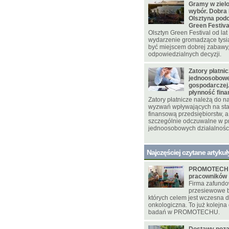
Gramy w zielo
wybór. Dobra 
Olsztyna pod
Green Festiva
Olsztyn Green Festival od la
wydarzenie gromadzące tysi
być miejscem dobrej zabawy,
odpowiedzialnych decyzji.
Zatory płatni
jednoosobowej
gospodarczej.
płynność fin
Zatory płatnicze należą do 
wyzwań wpływających na sta
finansową przedsiębiorstw, a 
szczególnie odczuwalne w p
jednoosobowych działalnośc
Najczęściej czytane artykuł
PROMOTECH d
pracowników
Firma zafundo
przesiewowe b
których celem jest wczesna 
onkologiczna. To już kolejna 
badań w PROMOTECHU.