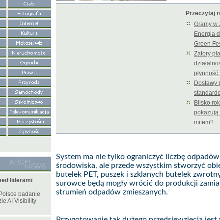
Przeczytaj 
Gramy w z
Energia d
Green Fes
Zatory pł
działalno
płynność
Dostawy
standarde
Blisko ro
pokazują 
mitem?
System ma nie tylko ograniczyć liczbę odpadów 
środowiska, ale przede wszystkim stworzyć obi
butelek PET, puszek i szklanych butelek zwrotn
ed liderami
surowce będą mogły wrócić do produkcji zamias
strumień odpadów zmieszanych.
Polsce badanie
e AI Visibility
Przygotowanie tak dużego przedsięwzięcia jes