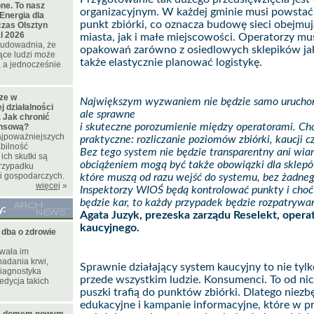
ne. To nasz
organizacyjnym. W każdej gminie musi powstać 
Energia dla
punkt zbiórki, co oznacza budowę sieci obejmuj
czas Olsztyn
l 2026
miasta, jak i małe miejscowości. Operatorzy m
t udowadnia, że
opakowań zarówno z osiedlowych sklepików jak
ące ludzi może
także elastycznie planować logistykę.
 a jednocześnie
cze w
Największym wyzwaniem nie będzie samo uruchom
 działalności
ale sprawne
 Jak chronić
i skuteczne porozumienie między operatorami. Cho
ansową?
najpoważniejszych
praktyczne: rozliczanie poziomów zbiórki, kaucji 
bilność
Bez tego system nie będzie transparentny ani wi
ich skutki są
obciążeniem mogą być także obowiązki dla sklep
rzypadku
i gospodarczych.
które muszą od razu wejść do systemu, bez żadneg
więcej
»
Inspektorzy WIOŚ będą kontrolować punkty i cho
będzie kar, to każdy przypadek będzie rozpatryw
y:
Agata Juzyk, prezeska zarządu Reselekt, opera
kaucyjnego.
ba o zdrowie
wała im
adania krwi,
Sprawnie działający system kaucyjny to nie tylko
diagnostyka
przede wszystkim ludzie. Konsumenci. To od nich 
edycja takich
puszki trafią do punktów zbiórki. Dlatego niezb
edukacyjne i kampanie informacyjne, które w p