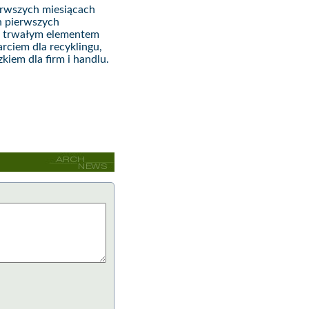
ierwszych miesiącach
ch pierwszych
ię trwałym elementem
rciem dla recyklingu,
iem dla firm i handlu.