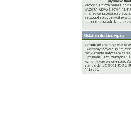
płynność fin
Zatory płatnicze należą do 
wyzwań wpływających na sta
finansową przedsiębiorstw, a 
szczególnie odczuwalne w p
jednoosobowych działalnośc
Ostatnio dodane wpisy:
Doradztwo dla przedsiębior
Tworzymy indywidualne, sy
rozwiązania dotyczące zarzą
Optymalizujemy zarządzani
komunikację wewnętrzną. W
standardy ISO 9001, ISO 14
N-18001